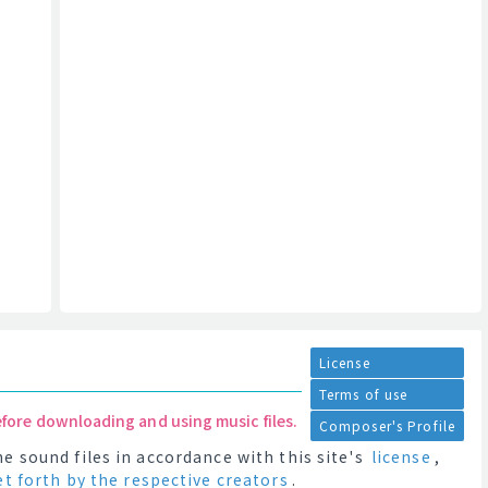
License
Terms of use
efore downloading and using music files.
Composer's Profile
e sound files in accordance with this site's
license
,
et forth by the respective creators
.