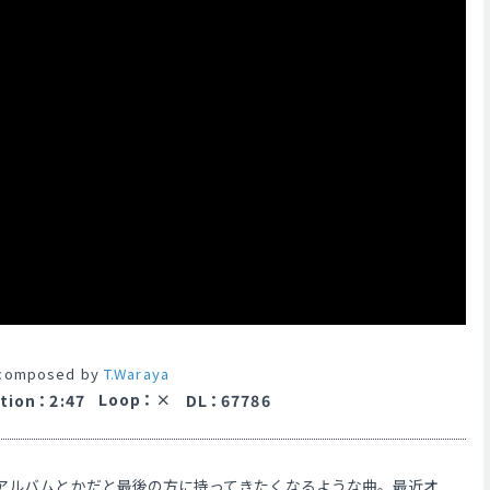
composed by
T.Waraya
Loop
：
tion
：
2:47
DL
：
67786
。アルバムとかだと最後の方に持ってきたくなるような曲。最近オ