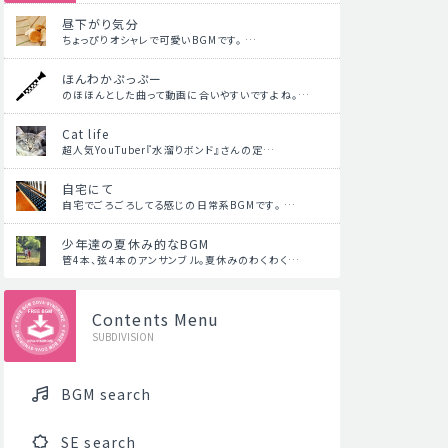
昼下がり気分
ちょっぴりオシャレで可愛いBGMです。 …
ほんわかぷっぷー
のほほんとした曲って動画に合いやすいですよね。…
Cat life
超人気YouTuber『水溜りボンド』さんの定…
自宅にて
自宅でごろごろしてる感じの日常系BGMです。 …
少年達の夏休み的なBGM
管4本、弦4本のアンサンブル。夏休みのわくわく…
Contents Menu
SUBDIVISION
BGM search
SE search