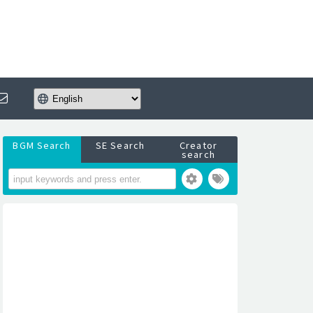
BGM Search
SE Search
Creator
search