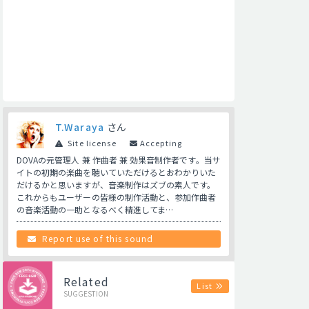
T.Waraya
さん
Site license
Accepting
DOVAの元管理人 兼 作曲者 兼 効果音制作者です。当サ
イトの初期の楽曲を聴いていただけるとおわかりいた
だけるかと思いますが、音楽制作はズブの素人です。
これからもユーザーの皆様の制作活動と、参加作曲者
の音楽活動の一助となるべく精進してま…
Report use of this sound
Related
List
SUGGESTION