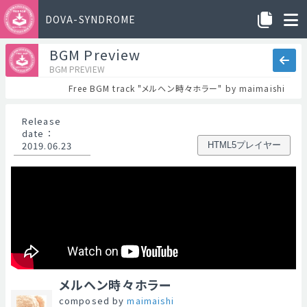
DOVA-SYNDROME
BGM Preview
BGM PREVIEW
Free BGM track "メルヘン時々ホラー" by maimaishi
Release
date
：
2019.06.23
HTML5プレイヤー
メルヘン時々ホラー
composed by
maimaishi