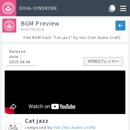
DOVA-SYNDROME
BGM Preview
BGM PREVIEW
Free BGM track "Cat jazz" by Yuli (Yuli Audio Craft)
Release
date
：
2019.04.06
HTML5プレイヤー
Cat jazz
composed by
Yuli (Yuli Audio Craft)