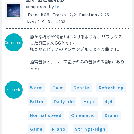
composed by
lei
Type
：
BGM
Tracks
：
2/2
Duration
：
2:25
Loop
：
DL
：
1232
静かな場所や物思いにふけるような、リラックス
Comment
した雰囲気のBGMです。
弦楽器とピアノのアンサンブルによる楽曲です。
通常音源と、ループ箇所のみの音源の2種類があり
ます。
Warm
Calm
Gentle
Refreshing
Search
Bitter
Daily life
Hope
4/4
Normal speed
Cinematic
Drama
Game
Piano
Strings-High