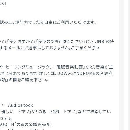
ス」
認の上、規則内でしたら自由にご利用いただけます。
か？」「使えますか？」「使うので許可をください」という個別の使
するメールにお返事はしておりません。ご了承ください
や「ヒーリングミュージック」、「睡眠音楽動画」など、音楽が主
じられております。詳しくは、DOVA-SYNDROMEの音源利
事項」の欄をご確認下さい。
→　Audiostock
　優しい　ピアノ」や「のる　和風　ピアノ」などで検索してい
てきます
OOTH「のるの楽譜直売所」