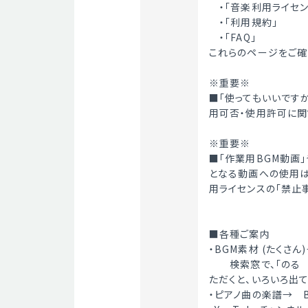
　・「音楽利用ライセン
　・「利用規約」
　・「FAQ」
これらのページをご確
※重要※
■「使ってもいいです
用可否・使用許可に関
※重要※
■「作業用BGM動画」
となる動画への使用は禁
用ライセンスの「禁止
■各種ご案内
・BGM素材 (たくさん)
　　検索窓で、「のる
ただくと、いろいろ出
・ピアノ曲の楽譜→　B