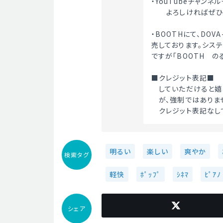
・YouTubeチャンネル→
　　よろしければぜひ
・BOOTHにて、DOV
売しております。シス
ですが「BOOTH　のる
■クレジット表記■
　していただけると嬉し
　が、強制ではありません
　クレジット表記なし
明るい
楽しい
爽やか
検索タグ
軽快
ﾎﾟｯﾌﾟ
ｼﾈﾏ
ﾋﾟｱﾉ
シェア