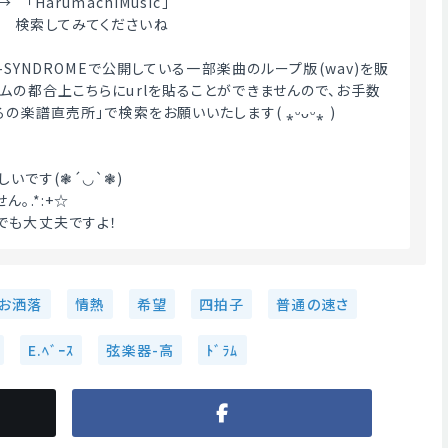
　「HarumachiMusic」
　検索してみてくださいね
A-SYNDROMEで公開している一部楽曲のループ版(wav)を販
テムの都合上こちらにurlを貼ることができませんので、お手数
の楽譜直売所」で検索をお願いいたします( ⁎ᵕᴗᵕ⁎ )
いです(❃´◡`❃)
｡.*:+☆
でも大丈夫ですよ！ 
お洒落
情熱
希望
四拍子
普通の速さ
E.ﾍﾞｰｽ
弦楽器-高
ﾄﾞﾗﾑ