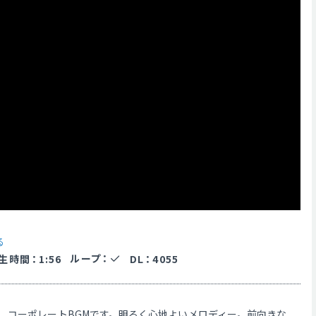
る
ループ
：
生時間
：
1:56
DL
：
4055
、コーポレートBGMです。明るく心地よいメロディー。前向きな