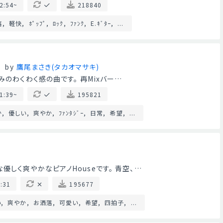
2:54~
218840
落
軽快
ﾎﾟｯﾌﾟ
ﾛｯｸ
ﾌｧﾝｸ
E.ｷﾞﾀｰ
...
by
鷹尾まさき(タカオマサキ)
みのわくわく感の曲です。 再Mixバー…
1:39~
195821
か
優しい
爽やか
ﾌｧﾝﾀｼﾞｰ
日常
希望
...
しく爽やかなピアノHouseです。 青空、…
:31
195677
い
爽やか
お洒落
可愛い
希望
四拍子
...