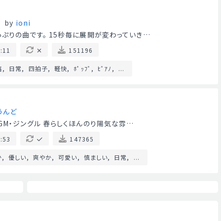
by
ioni
ぷりの曲です。 15秒毎に展開が変わっていき…
:11
151196
落
日常
四拍子
軽快
ﾎﾟｯﾌﾟ
ﾋﾟｱﾉ
...
うんど
GM・ジングル 春らしくほんのり陽気な雰…
:53
147365
か
優しい
爽やか
可愛い
慎ましい
日常
...