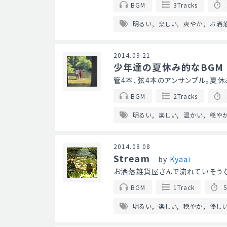
BGM
3Tracks
明るい
楽しい
爽やか
お洒
2014.09.21
少年達の夏休み的なBGM
管4本、弦4本のアンサンブル。夏休
BGM
2Tracks
明るい
楽しい
温かい
穏や
2014.08.08
Stream
by
Kyaai
お洒落雑貨屋さんで流れていそうな優
BGM
1Track
5
明るい
楽しい
穏やか
優し