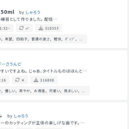
50ml
by
しゃろう
assの練習として作りました。 配信…
1:32~
318353
い
希望
四拍子
普通の速さ
軽快
ﾎﾟｯﾌﾟ
...
ぴーさうんど
すいですよね。 じゃあ、タイトルものほほんと…
:16
316808
か
優しい
爽やか
お洒落
可愛い
慎ましい
...
ル
by
しゃろう
ギターのカッティングが主体の楽しげな曲です。…