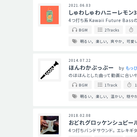
2021.06.03
しゅわしゅわハニーレモン3
4つ打ち系Kawaii Future B
BGM
2Tracks
明るい
楽しい
爽やか
可愛
2014.07.22
ほんわかぷっぷー
by
もっ
のほほんとした曲って動画に合いや
BGM
1Track
1
明るい
楽しい
温かい
穏や
2018.02.08
おどれグロッケンシュピー
4つ打ちバンドサウンド。 エレキ