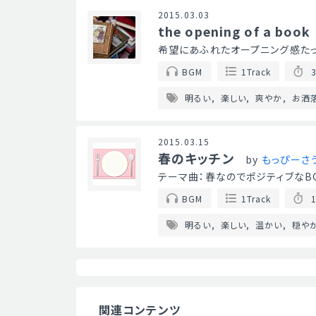
2015.03.03
the opening of a book
希望にあふれたオープニング感たっ
BGM
1Track
3
明るい
楽しい
爽やか
お洒
2015.03.15
春のキッチン
by
もっぴーさ
テーマ曲：春なのでポジティブなB
BGM
1Track
1
明るい
楽しい
温かい
穏や
関連コンテンツ