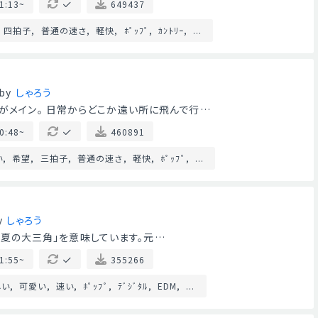
1:13~
649437
四拍子
普通の速さ
軽快
ﾎﾟｯﾌﾟ
ｶﾝﾄﾘｰ
...
by
しゃろう
本がメイン。 日常からどこか遠い所に飛んで行…
0:48~
460891
い
希望
三拍子
普通の速さ
軽快
ﾎﾟｯﾌﾟ
...
y
しゃろう
ルは「夏の大三角」を意味しています。元…
1:55~
355266
しい
可愛い
速い
ﾎﾟｯﾌﾟ
ﾃﾞｼﾞﾀﾙ
EDM
...