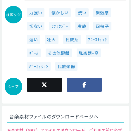
力強い
懐かしい
渋い
緊張感
検索タグ
切ない
ﾌｧﾝﾀｼﾞｰ
冷静
四拍子
遅い
壮大
民族系
ｱｺｰｽﾃｨｯｸ
ｹﾞｰﾑ
その他鍵盤
弦楽器-高
ﾊﾟｰｶｯｼｮﾝ
民族楽器
シェア
音楽素材ファイルのダウンロードページへ
音楽素材（MP3）ファイルのダウンロード、ご利用の前に必ず