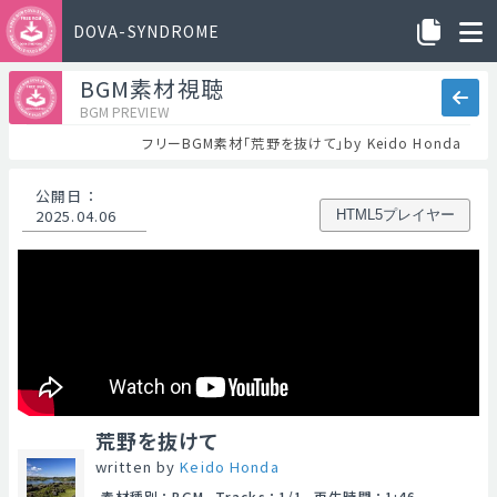
DOVA-SYNDROME
BGM素材視聴
BGM PREVIEW
フリーBGM素材「荒野を抜けて」by Keido Honda
公開日
：
2025.04.06
HTML5プレイヤー
荒野を抜けて
written by
Keido Honda
素材種別
：
BGM
Tracks
：
1/1
再生時間
：
1:46