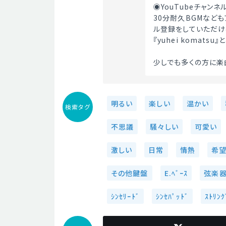
◉YouTubeチャン
30分耐久BGMなど
ル登録をしていただけ
『yuhei komat
少しでも多くの方に楽
明るい
楽しい
温かい
検索タグ
不思議
騒々しい
可愛い
激しい
日常
情熱
希
その他鍵盤
E.ﾍﾞｰｽ
弦楽器
ｼﾝｾﾘｰﾄﾞ
ｼﾝｾﾊﾟｯﾄﾞ
ｽﾄﾘﾝｸ