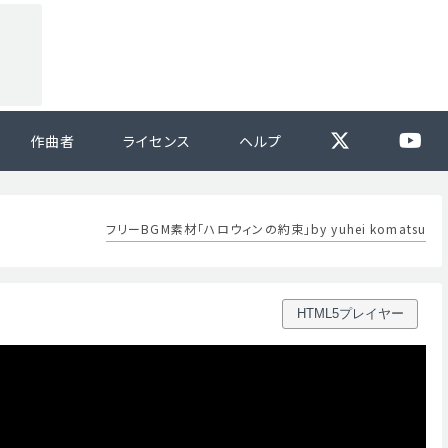
作曲者
ライセンス
ヘルプ
フリーBGM素材「ハロウィンの約束」by yuhei komatsu
HTML5プレイヤー