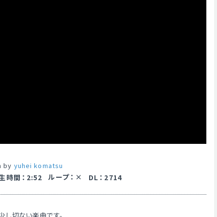
n by
yuhei komatsu
ループ
：
生時間
：
2:52
DL
：
2714
少し切ない楽曲です。