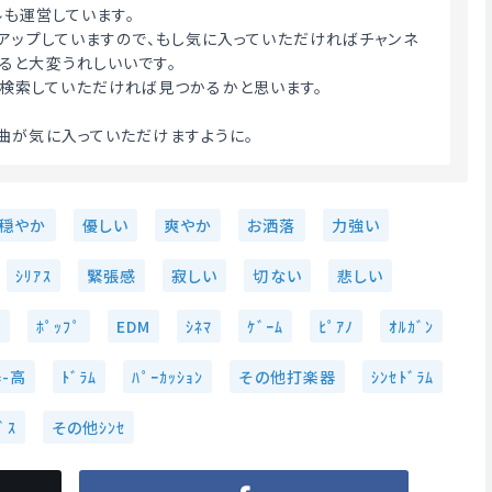
ネルも運営しています。
もアップしていますので、もし気に入っていただければチャンネ
ると大変うれしいいです。
su』と検索していただければ見つかるかと思います。
曲が気に入っていただけますように。 
穏やか
優しい
爽やか
お洒落
力強い
ｼﾘｱｽ
緊張感
寂しい
切ない
悲しい
望
ﾎﾟｯﾌﾟ
EDM
ｼﾈﾏ
ｹﾞｰﾑ
ﾋﾟｱﾉ
ｵﾙｶﾞﾝ
-高
ﾄﾞﾗﾑ
ﾊﾟｰｶｯｼｮﾝ
その他打楽器
ｼﾝｾﾄﾞﾗﾑ
ﾞｽ
その他ｼﾝｾ