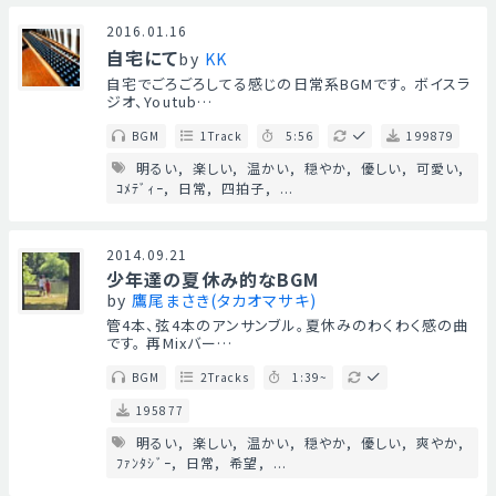
2016.01.16
自宅にて
by
KK
自宅でごろごろしてる感じの日常系BGMです。 ボイスラ
ジオ、Youtub…
BGM
1Track
5:56
199879
明るい
楽しい
温かい
穏やか
優しい
可愛い
ｺﾒﾃﾞｨｰ
日常
四拍子
...
2014.09.21
少年達の夏休み的なBGM
by
鷹尾まさき(タカオマサキ)
管4本、弦4本のアンサンブル。夏休みのわくわく感の曲
です。 再Mixバー…
BGM
2Tracks
1:39~
195877
明るい
楽しい
温かい
穏やか
優しい
爽やか
ﾌｧﾝﾀｼﾞｰ
日常
希望
...