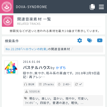
DOVA-SYNDROME
関連音楽素材 一覧
RELATED TRACKS
雰囲気などが近いと思われる素材を最大10曲まで表示しています。
検索条件
No.21298「ハロウィンの約束」
の関連音楽素材
2014.01.06
パステルハウス
by
かずち
穏やか、爽やか、和み系の楽曲です。 2018年2月9日追
記： 再アレン…
BGM
2Tracks
2:40~
531016
明るい
楽しい
温かい
穏やか
可愛い
ﾌｧﾝﾀｼﾞｰ
四拍子
普通の速さ
軽快
...