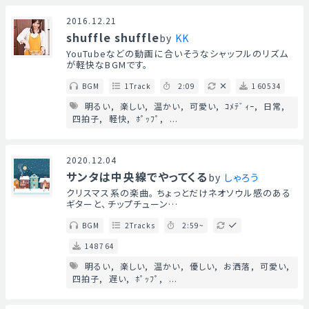
2016.12.21
shuffle shuffle
by
KK
YouTubeなどの動画に合いそうなシャッフルのリズム
が軽快なBGMです。
BGM
1Track
2:09
160534
明るい
楽しい
温かい
可愛い
ｺﾒﾃﾞｨｰ
日常
四拍子
軽快
ﾎﾟｯﾌﾟ
...
2020.12.04
サンタは中央線でやってくる
by
しゃろう
クリスマス系の楽曲。 ちょっとだけネオソウル感のある
ギターと、チップチューン…
BGM
2Tracks
2:59~
148764
明るい
楽しい
温かい
優しい
お洒落
可愛い
四拍子
遅い
ﾎﾟｯﾌﾟ
...