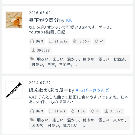
2016.06.08
昼下がり気分
by
KK
ちょっぴりオシャレで可愛いBGMです。 ゲーム、
Youtube動画、日記…
BGM
2Tracks
3:55~
396678
明るい
楽しい
温かい
穏やか
優しい
お洒落
可愛い
日常
三拍子
...
2014.07.22
ほんわかぷっぷー
by
もっぴーさうんど
のほほんとした曲って動画に合いやすいですよね。 じゃ
あ、タイトルものほほんと…
BGM
1Track
1:16
316875
明るい
楽しい
温かい
穏やか
優しい
爽やか
お洒落
可愛い
慎ましい
...