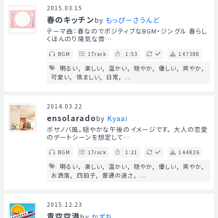
2015.03.15
春のキッチン
by
もっぴーさうんど
テーマ曲：春なのでポジティブなBGM・ジングル 春らし
くほんのり陽気な雰…
BGM
1Track
1:53
147388
明るい
楽しい
温かい
穏やか
優しい
爽やか
可愛い
慎ましい
日常
...
2014.03.22
ensolarado
by
Kyaai
ボサノバ風。穏やかな午後のイメージです。 大人の恋愛
のデートシーンを想定して…
BGM
1Track
1:21
144826
明るい
楽しい
温かい
穏やか
優しい
爽やか
お洒落
四拍子
普通の速さ
...
2015.12.23
青空空港
by
かずち