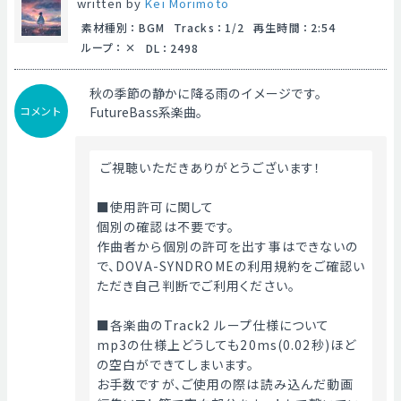
written by
Kei Morimoto
素材種別
：
BGM
Tracks
：
1/2
再生時間
：
2:54
ループ
：
DL
：
2498
秋の季節の静かに降る雨のイメージです。
コメント
FutureBass系楽曲。
 ご視聴いただきありがとうございます！
■使用許可に関して
個別の確認は不要です。
作曲者から個別の許可を出す事はできないの
で、DOVA-SYNDROMEの利用規約をご確認い
ただき自己判断でご利用ください。
■各楽曲のTrack2 ループ仕様について
mp3の仕様上どうしても20ms(0.02秒)ほど
の空白ができてしまいます。
お手数ですが、ご使用の際は読み込んだ動画