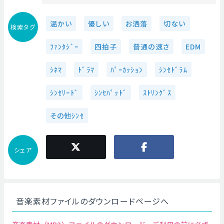
温かい
優しい
お洒落
切ない
検索タグ
ﾌｧﾝﾀｼﾞｰ
四拍子
普通の速さ
EDM
ｼﾈﾏ
ﾄﾞﾗﾏ
ﾊﾟｰｶｯｼｮﾝ
ｼﾝｾﾄﾞﾗﾑ
ｼﾝｾﾘｰﾄﾞ
ｼﾝｾﾊﾟｯﾄﾞ
ｽﾄﾘﾝｸﾞｽ
その他ｼﾝｾ
シェア
音楽素材ファイルのダウンロードページへ