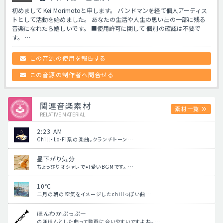
初めまして Kei Morimotoと申します。 バンドマンを経て個人アーティス
トとして活動を始めました。 あなたの生活や人生の思い出の一部に残る
音楽になれたら嬉しいです。 ■使用許可に関して 個別の確認は不要で
す。 …
この音源の使用を報告する
この音源の制作者へ問合せる
関連音楽素材
素材一覧
RELATIVE MATERIAL
2:23 AM
Chill・Lo-Fi系の楽曲。クランチトーン…
昼下がり気分
ちょっぴりオシャレで可愛いBGMです。 …
10℃
二月の朝の空気をイメージしたchillっぽい曲…
ほんわかぷっぷー
のほほんとした曲って動画に合いやすいですよね。…