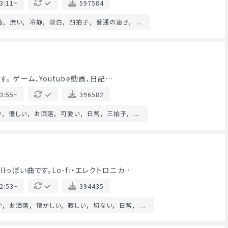
3:11~
597584
落
渋い
冷静
淡白
四拍子
普通の速さ
...
。 ゲーム、Youtube動画、日記…
3:55~
396582
か
優しい
お洒落
可愛い
日常
三拍子
...
lっぽい曲です。Lo-fi・エレクトロニカ…
2:53~
394435
か
お洒落
懐かしい
寂しい
切ない
日常
...