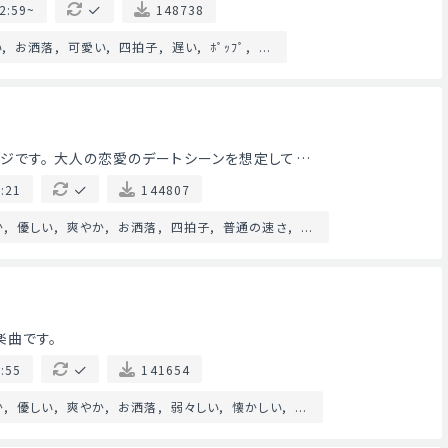
2:59~
148738
い
お洒落
可愛い
四拍子
遅い
ﾎﾟｯﾌﾟ
...
ジです。 大人の恋愛のデートシーンを想定して…
:21
144807
か
優しい
爽やか
お洒落
四拍子
普通の速さ
...
楽曲です。
:55
141654
か
優しい
爽やか
お洒落
弱々しい
懐かしい
...