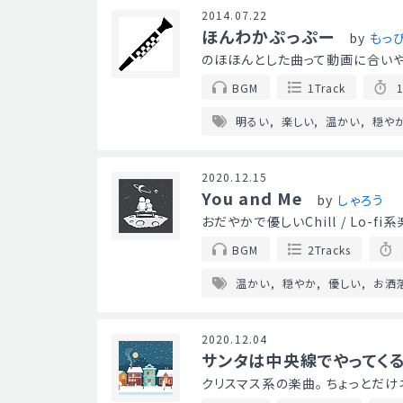
2014.07.22
ほんわかぷっぷー
by
もっ
のほほんとした曲って動画に合いや
BGM
1Track
1
明るい
楽しい
温かい
穏や
2020.12.15
You and Me
by
しゃろう
おだやかで優しいChill / Lo-
BGM
2Tracks
温かい
穏やか
優しい
お洒
2020.12.04
サンタは中央線でやってく
クリスマス系の楽曲。 ちょっとだ