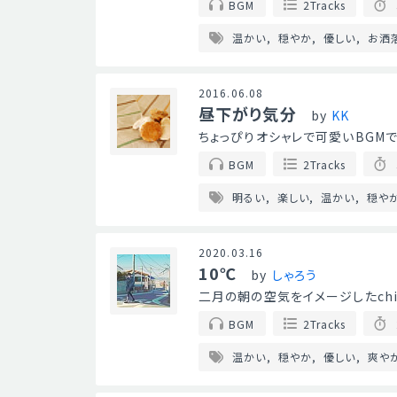
BGM
2Tracks
温かい
穏やか
優しい
お洒
2016.06.08
昼下がり気分
by
KK
ちょっぴりオシャレで可愛いBGMです
BGM
2Tracks
明るい
楽しい
温かい
穏や
2020.03.16
10℃
by
しゃろう
二月の朝の空気をイメージしたchil
BGM
2Tracks
温かい
穏やか
優しい
爽や