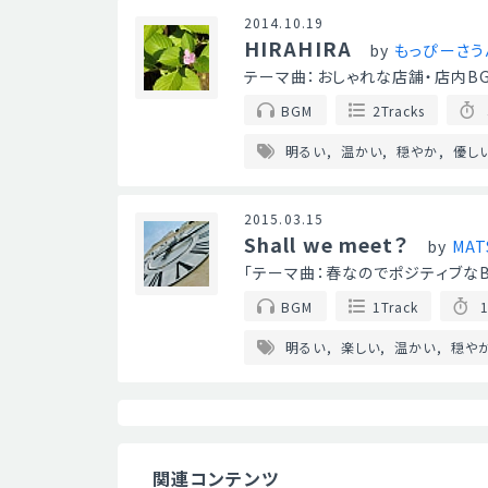
2014.10.19
HIRAHIRA
by
もっぴーさう
テーマ曲：おしゃれな店舗・店内BG
BGM
2Tracks
明るい
温かい
穏やか
優し
2015.03.15
Shall we meet？
by
MAT
「テーマ曲：春なのでポジティブなB
BGM
1Track
1
明るい
楽しい
温かい
穏や
関連コンテンツ