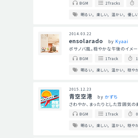
BGM
2Tracks
明るい
楽しい
温かい
優し
2014.03.22
ensolarado
by
Kyaai
ボサノバ風。穏やかな午後のイメー
BGM
1Track
1
明るい
楽しい
温かい
穏や
2015.12.23
青空空港
by
かずち
さわやか、まったりとした雰囲気の
BGM
1Track
0
明るい
楽しい
温かい
穏や