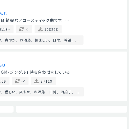
んど
M 綺麗なアコースティック曲です。 …
3:13~
108268
い
爽やか
お洒落
慎ましい
日常
希望
...
SU
GM・ジングル」 待ち合わせをしている…
:09
97119
か
優しい
爽やか
お洒落
日常
四拍子
...