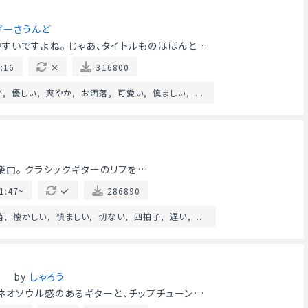
ぴーさうんど
すいですよね。 じゃあ、タイトルものほほんと…
:16
316800
か
優しい
爽やか
お洒落
可愛い
慎ましい
...
fi系楽曲。 クラシックギターのリフを…
1:47~
286890
落
懐かしい
慎ましい
切ない
四拍子
遅い
...
る
by
しゃろう
けネオソウル感のあるギターと、チップチューン…