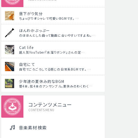
昼下がり気分
ちょっぴりオシャレで可愛いBGMです。 …
ほんわかぷっぷー
のほほんとした曲って動画に合いやすいですよね。…
Cat life
超人気YouTuber『水溜りボンド』さんの定…
自宅にて
自宅でごろごろしてる感じの日常系BGMです。 …
少年達の夏休み的なBGM
管4本、弦4本のアンサンブル。夏休みのわくわく…
コンテンツメニュー
CONTENTS MENU
音楽素材検索