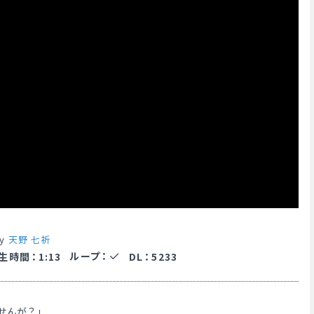
by
天野 七祈
ループ
：
生時間
：
1:13
DL
：
5233
せんが？」