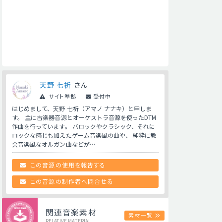
天野 七祈
さん
サイト準拠
受付中
はじめまして、天野 七祈（アマノ ナナキ）と申しま
す。 主に古楽器音源とオーケストラ音源を使ったDTM
作曲を行っています。 バロックやクラシック、それに
ロックな感じも加えたゲーム音楽風の曲や、 純粋に教
会音楽風なオルガン曲などが…
この音源の使用を報告する
この音源の制作者へ問合せる
関連音楽素材
素材一覧
RELATIVE MATERIAL