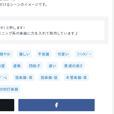
ボけるシーンのイメージです。
ナキ）と申します！
スニング系の楽曲に力を入れて制作しています♪
穏やか
優しい
不思議
可愛い
ﾌｧﾝﾀｼﾞｰ
絶望
虚無
四拍子
遅い
普通の速さ
ｹﾞｰﾑ
弦楽器-高
弦楽器-低
木管楽器-高
の他打楽器