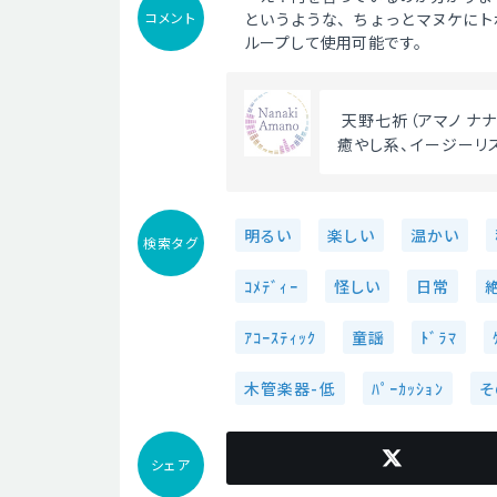
コメント
というような、ちょっとマヌケにト
ループして使用可能です。
 天野七祈（アマノ ナ
癒やし系、イージーリ
明るい
楽しい
温かい
検索タグ
ｺﾒﾃﾞｨｰ
怪しい
日常
ｱｺｰｽﾃｨｯｸ
童謡
ﾄﾞﾗﾏ
木管楽器-低
ﾊﾟｰｶｯｼｮﾝ
そ
シェア