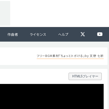
作曲者
ライセンス
ヘルプ
フリーBGM素材「ちょっとトボける」by 天野 七祈
HTML5プレイヤー