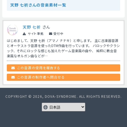
天野 七祈さんの音楽素材一覧
天野 七祈
さん
サイト準拠
受付中
はじめまして、天野 七祈（アマノ ナナキ）と申します。 主に古楽器音源
とオーケストラ音源を使ったDTM作曲を行っています。 バロックやクラシ
ック、それにロックな感じも加えたゲーム音楽風の曲や、 純粋に教会音
楽風なオルガン曲などが…
この音源の使用を報告する
この音源の制作者へ問合せる
COPYRIGHT © 2026, DOVA-SYNDROME. ALL RIGHTS RESERVED.