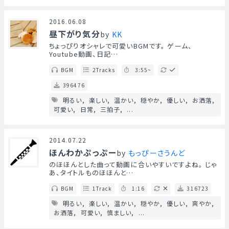
2016.06.08
昼下がり気分
by
KK
ちょっぴりオシャレで可愛いBGMです。 ゲーム、
Youtube動画、日記…
BGM
2Tracks
3:55~
396476
明るい
楽しい
温かい
穏やか
優しい
お洒落
可愛い
日常
三拍子
...
2014.07.22
ほんわかぷっぷー
by
もっぴーさうんど
のほほんとした曲って動画に合いやすいですよね。 じゃ
あ、タイトルものほほんと…
BGM
1Track
1:16
316723
明るい
楽しい
温かい
穏やか
優しい
爽やか
お洒落
可愛い
慎ましい
...