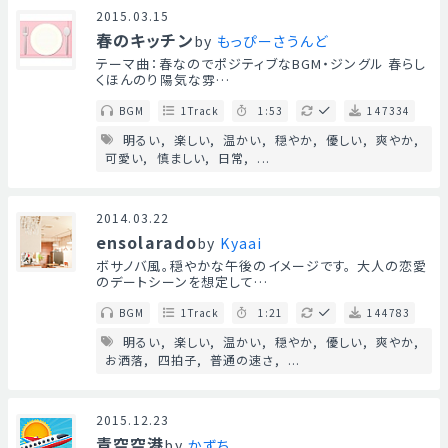
2015.03.15
春のキッチン
by
もっぴーさうんど
テーマ曲：春なのでポジティブなBGM・ジングル 春らし
くほんのり陽気な雰…
BGM
1Track
1:53
147334
明るい
楽しい
温かい
穏やか
優しい
爽やか
可愛い
慎ましい
日常
...
2014.03.22
ensolarado
by
Kyaai
ボサノバ風。穏やかな午後のイメージです。 大人の恋愛
のデートシーンを想定して…
BGM
1Track
1:21
144783
明るい
楽しい
温かい
穏やか
優しい
爽やか
お洒落
四拍子
普通の速さ
...
2015.12.23
青空空港
by
かずち