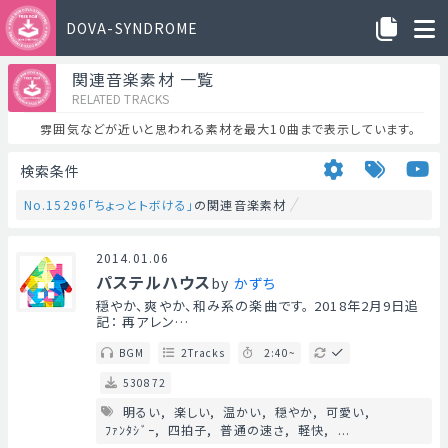
DOVA-SYNDROME
関連音楽素材 一覧
RELATED TRACKS
雰囲気などが近いと思われる素材を最大10曲まで表示しています。
検索条件
No.15296「ちょっとトボける」
の関連音楽素材
2014.01.06
パステルハウス
by
かずち
穏やか、爽やか、和み系の楽曲です。 2018年2月9日追
記： 再アレン…
BGM
2Tracks
2:40~
530872
明るい
楽しい
温かい
穏やか
可愛い
ﾌｧﾝﾀｼﾞｰ
四拍子
普通の速さ
軽快
...