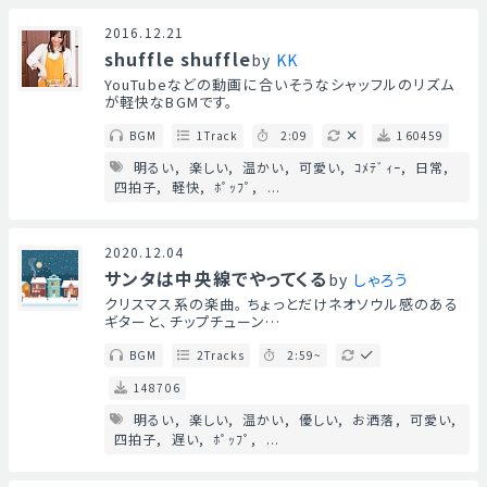
2016.12.21
shuffle shuffle
by
KK
YouTubeなどの動画に合いそうなシャッフルのリズム
が軽快なBGMです。
BGM
1Track
2:09
160459
明るい
楽しい
温かい
可愛い
ｺﾒﾃﾞｨｰ
日常
四拍子
軽快
ﾎﾟｯﾌﾟ
...
2020.12.04
サンタは中央線でやってくる
by
しゃろう
クリスマス系の楽曲。 ちょっとだけネオソウル感のある
ギターと、チップチューン…
BGM
2Tracks
2:59~
148706
明るい
楽しい
温かい
優しい
お洒落
可愛い
四拍子
遅い
ﾎﾟｯﾌﾟ
...