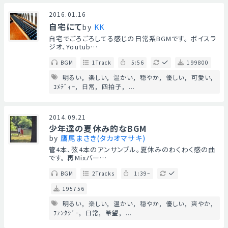
2016.01.16
自宅にて
by
KK
自宅でごろごろしてる感じの日常系BGMです。 ボイスラ
ジオ、Youtub…
BGM
1Track
5:56
199800
明るい
楽しい
温かい
穏やか
優しい
可愛い
ｺﾒﾃﾞｨｰ
日常
四拍子
...
2014.09.21
少年達の夏休み的なBGM
by
鷹尾まさき(タカオマサキ)
管4本、弦4本のアンサンブル。夏休みのわくわく感の曲
です。 再Mixバー…
BGM
2Tracks
1:39~
195756
明るい
楽しい
温かい
穏やか
優しい
爽やか
ﾌｧﾝﾀｼﾞｰ
日常
希望
...