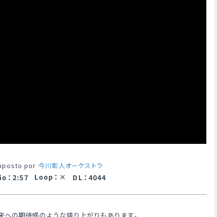
mposto por
今川彰人オーケストラ
Loop
：
ão
：
2:57
DL
：
4044
来への期待感のような盛り上がりもあります。