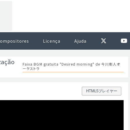
ompositores
Licença
Ajuda
zação
Faixa BGM gratuita "Desired morning" de 今川彰人オ
ーケストラ
HTML5プレイヤー