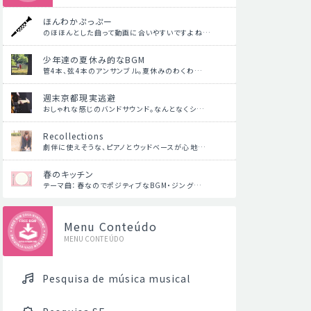
ほんわかぷっぷー
のほほんとした曲って動画に合いやすいですよね…
少年達の夏休み的なBGM
管4本、弦4本のアンサンブル。夏休みのわくわ…
週末京都現実逃避
おしゃれな感じのバンドサウンド。なんとなくシ…
Recollections
劇伴に使えそうな、ピアノとウッドベースが心地…
春のキッチン
テーマ曲：春なのでポジティブなBGM・ジング…
Menu Conteúdo
MENU CONTEÚDO
Pesquisa de música musical