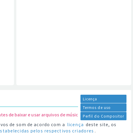
Licença
Termos de uso
ntes de baixar e usar arquivos de música.
Perfil do Compositor
quivos de som de acordo com a
licença
deste site, os
estabelecidas pelos respectivos criadores
.