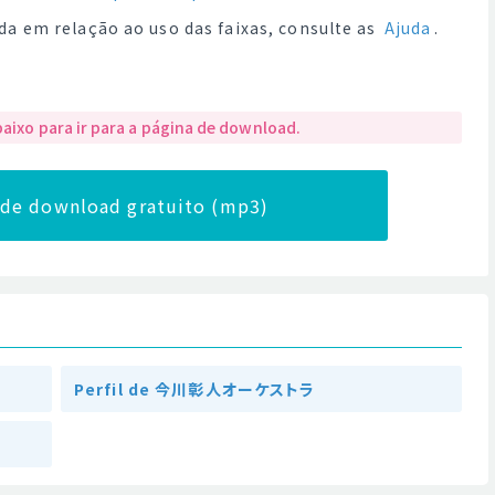
da em relação ao uso das faixas, consulte as
Ajuda
.
baixo para ir para a página de download.
a de download gratuito (mp3)
Perfil de 今川彰人オーケストラ