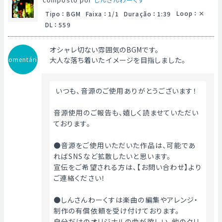
Loop
：
Tipo
：
BGM
Faixa
：
1/1
Duração
：
1:39
DL
：
559
オシャレ切ない雰囲気のBGMです。
Comentário
大人な落ち着いたイメージを目指しました。
 いつも、音源のご使用ありがとうございます！
音源使用のご報告も、嬉しく読ませていただい
ております。
●音源をご使用いただいた作品は、可能であ
ればSNSなど拡散したいと思います。
宣伝をご希望される方は、【お問い合わせ】より
ご連絡ください！
●しんさんわーくすは楽曲の編集やアレンジ・
制作の有償依頼を受け付けております。
自分だけのオリジナルの曲が欲しい、他のクリ