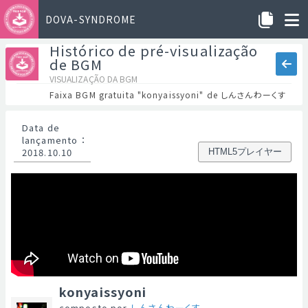
DOVA-SYNDROME
Histórico de pré-visualização
de BGM
VISUALIZAÇÃO DA BGM
Faixa BGM gratuita "konyaissyoni" de しんさんわーくす
Data de
lançamento
：
2018.10.10
HTML5プレイヤー
konyaissyoni
composto por
しんさんわーくす