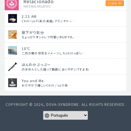
Relacionado
Lista
MATERIAL RELATIVO
2:23 AM
Chill・Lo-Fi系の楽曲。クランチトー…
昼下がり気分
ちょっぴりオシャレで可愛いBGMです。 …
10℃
二月の朝の空気をイメージしたchillっぽい…
ほんわかぷっぷー
のほほんとした曲って動画に合いやすいですよね…
You and Me
おだやかで優しいChill / Lo-fi系…
COPYRIGHT © 2026, DOVA-SYNDROME. ALL RIGHTS RESERVED.