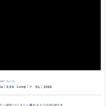
por
んぃん
Loop
：
ão
：
3:54
DL
：
1064
て一拍ずつリズムに乗れるようなBGMです