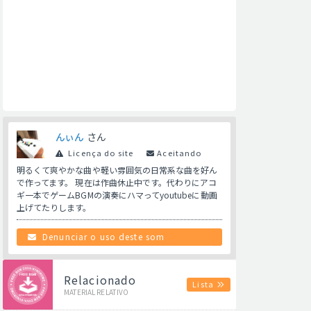
んぃん
さん
Licença do site
Aceitando
明るくて爽やかな曲や軽い雰囲気の日常系な曲を好ん
で作ってます。 現在は作曲休止中です。代わりにアコ
ギ一本でゲームBGMの演奏にハマってyoutubeに動画
上げてたりします。
Denunciar o uso deste som
Relacionado
Lista
MATERIAL RELATIVO