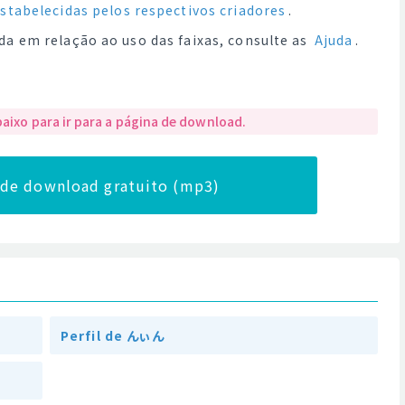
estabelecidas pelos respectivos criadores
.
da em relação ao uso das faixas, consulte as
Ajuda
.
baixo para ir para a página de download.
a de download gratuito (mp3)
Perfil de んぃん