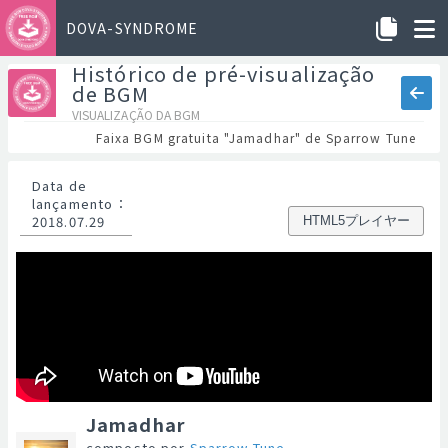
DOVA-SYNDROME
Histórico de pré-visualização
de BGM
VISUALIZAÇÃO DA BGM
Faixa BGM gratuita "Jamadhar" de Sparrow Tune
Data de
lançamento
：
2018.07.29
HTML5プレイヤー
Jamadhar
composto por
Sparrow Tune