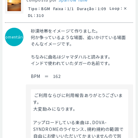
Loop
：
Tipo
：
BGM
Faixa
：
1/1
Duração
：
1:09
DL
：
310
砂漠地帯をイメージて作りました。
Comentário
何か争っているような場面、追いかけている場面
そんなイメージです。
ちなみに曲名はジャマダハルと読みます。
インドで使われていたダガーの名前です。
BPM ＝ 162
 ご利用ならびに利用報告ありがとうございま
す。
大変励みになります。
アップロードしている楽曲は、DOVA-
SYNDROMEのライセンス、規約規約の範囲で
自由にお使いいただいてかまいませんので別