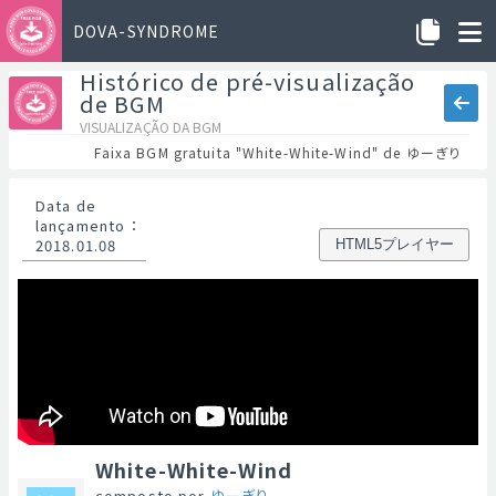
DOVA-SYNDROME
Histórico de pré-visualização
de BGM
VISUALIZAÇÃO DA BGM
Faixa BGM gratuita "White-White-Wind" de ゆーぎり
Data de
lançamento
：
2018.01.08
HTML5プレイヤー
White-White-Wind
composto por
ゆーぎり