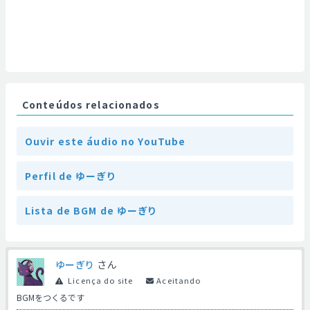
Conteúdos relacionados
Ouvir este áudio no YouTube
Perfil de ゆーぎり
Lista de BGM de ゆーぎり
ゆーぎり
さん
Licença do site
Aceitando
BGMをつくるです