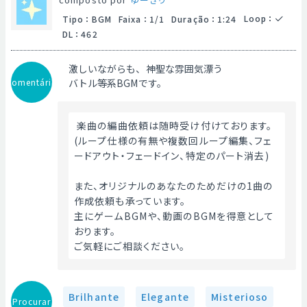
Loop
：
Tipo
：
BGM
Faixa
：
1/1
Duração
：
1:24
DL
：
462
激しいながらも、神聖な雰囲気漂う
Comentário
バトル等系BGMです。
 楽曲の編曲依頼は随時受け付けております。
(ループ仕様の有無や複数回ループ編集、フェ
ードアウト・フェードイン、特定のパート消去)
また、オリジナルのあなたのためだけの1曲の
作成依頼も承っています。
主にゲームBGMや、動画のBGMを得意として
おります。
ご気軽にご相談ください。 
Brilhante
Elegante
Misterioso
Procurar