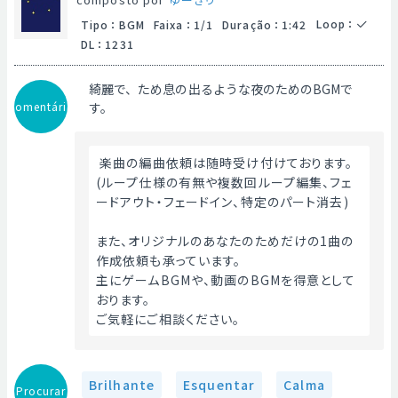
Loop
：
Tipo
：
BGM
Faixa
：
1/1
Duração
：
1:42
DL
：
1231
綺麗で、ため息の出るような夜のためのBGMで
Comentário
す。
 楽曲の編曲依頼は随時受け付けております。
(ループ仕様の有無や複数回ループ編集、フェ
ードアウト・フェードイン、特定のパート消去)
また、オリジナルのあなたのためだけの1曲の
作成依頼も承っています。
主にゲームBGMや、動画のBGMを得意として
おります。
ご気軽にご相談ください。 
Brilhante
Esquentar
Calma
Procurar