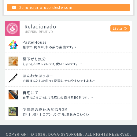
Denunciar o uso deste som
Relacionado
Lista
MATERIAL RELATIVO
PastelHouse
穏やか、爽やか、和み系の楽曲です。 2…
昼下がり気分
ちょっぴりオシャレで可愛いBGMです。 …
ほんわかぷっぷー
のほほんとした曲って動画に合いやすいですよね…
自宅にて
自宅でごろごろしてる感じの日常系BGMです。…
少年達の夏休み的なBGM
管4本、弦4本のアンサンブル。夏休みのわくわ…
COPYRIGHT © 2026, DOVA-SYNDROME. ALL RIGHTS RESERVED.