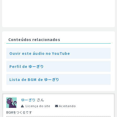
Conteúdos relacionados
Ouvir este áudio no YouTube
Perfil de ゆーぎり
Lista de BGM de ゆーぎり
ゆーぎり
さん
Licença do site
Aceitando
BGMをつくるです