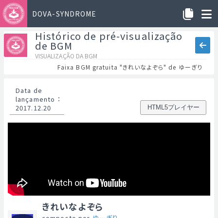
DOVA-SYNDROME
Histórico de pré-visualização
de BGM
VISUALIZAÇÃO DA BGM
Faixa BGM gratuita "きれいなよぞら" de ゆーぎり
Data de
lançamento
：
2017.12.20
HTML5プレイヤー
きれいなよぞら
composto por
ゆーぎり