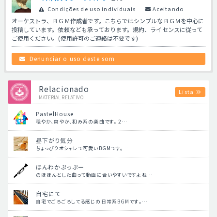
Condições de uso individuais
Aceitando
オーケストラ、ＢＧＭ作成者です。こちらではシンプルなＢＧＭを中心に
投稿しています。依頼なども承っております。規約、ライセンスに従って
ご使用ください。(使用許可のご連絡は不要です)
Denunciar o uso deste som
Relacionado
Lista
MATERIAL RELATIVO
PastelHouse
穏やか、爽やか、和み系の楽曲です。 2…
昼下がり気分
ちょっぴりオシャレで可愛いBGMです。 …
ほんわかぷっぷー
のほほんとした曲って動画に合いやすいですよね…
自宅にて
自宅でごろごろしてる感じの日常系BGMです。…