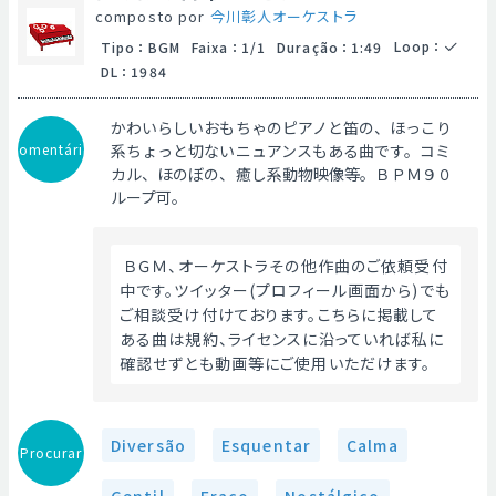
composto por
今川彰人オーケストラ
Loop
：
Tipo
：
BGM
Faixa
：
1/1
Duração
：
1:49
DL
：
1984
かわいらしいおもちゃのピアノと笛の、ほっこり
Comentário
系ちょっと切ないニュアンスもある曲です。コミ
カル、ほのぼの、癒し系動物映像等。ＢＰＭ９０
ループ可。
 ＢＧＭ、オーケストラその他作曲のご依頼受付
中です。ツイッター(プロフィール画面から)でも
ご相談受け付けております。こちらに掲載して
ある曲は規約、ライセンスに沿っていれば私に
確認せずとも動画等にご使用いただけます。 
Diversão
Esquentar
Calma
Procurar