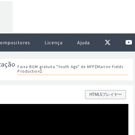
ompositores
Licença
Ajuda
zação
Faixa BGM gratuita "Youth Age" de MFP【Marron Fields
Production】
HTML5プレイヤー