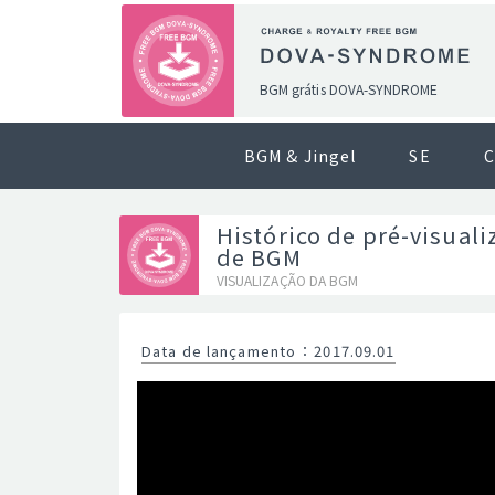
BGM grátis DOVA-SYNDROME
BGM & Jingel
SE
C
Histórico de pré-visuali
de BGM
VISUALIZAÇÃO DA BGM
Data de lançamento
：
2017.09.01