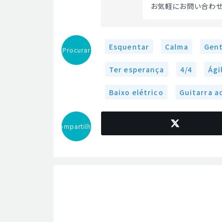
お気軽にお問い合わせ
Esquentar
Calma
Gent
Procurar
Ter esperança
4/4
Ági
Baixo elétrico
Guitarra a
Compartilhar