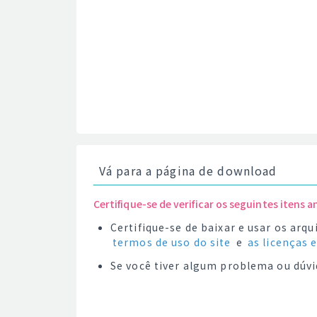
Vá para a página de download
Certifique-se de verificar os seguintes itens a
Certifique-se de baixar e usar os ar
termos de uso do site
e
as licenças 
Se você tiver algum problema ou dúvi