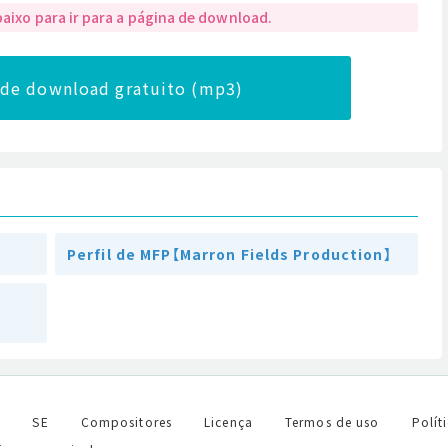
baixo para ir para a página de download.
a de download gratuito (mp3)
Perfil de MFP【Marron Fields Production】
l
SE
Compositores
Licença
Termos de uso
Polít