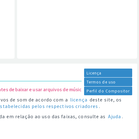
Licença
Termos de uso
ntes de baixar e usar arquivos de música.
Perfil do Compositor
quivos de som de acordo com a
licença
deste site, os
estabelecidas pelos respectivos criadores
.
da em relação ao uso das faixas, consulte as
Ajuda
.