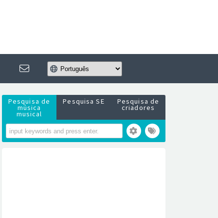
Pesquisa de
Pesquisa SE
Pesquisa de
música
criadores
musical