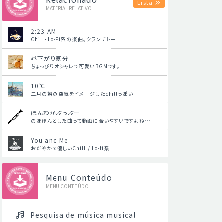
Lista
MATERIAL RELATIVO
2:23 AM
Chill・Lo-Fi系の楽曲。クランチトー…
昼下がり気分
ちょっぴりオシャレで可愛いBGMです。 …
10℃
二月の朝の空気をイメージしたchillっぽい…
ほんわかぷっぷー
のほほんとした曲って動画に合いやすいですよね…
You and Me
おだやかで優しいChill / Lo-fi系…
Menu Conteúdo
MENU CONTEÚDO
Pesquisa de música musical