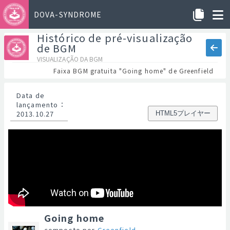
DOVA-SYNDROME
Histórico de pré-visualização
de BGM
VISUALIZAÇÃO DA BGM
Faixa BGM gratuita "Going home" de Greenfield
Data de
lançamento
：
2013.10.27
HTML5プレイヤー
Going home
composto por
Greenfield