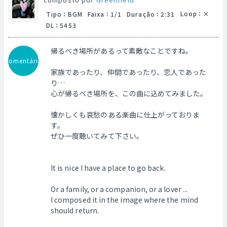
Loop
：
Tipo
：
BGM
Faixa
：
1/1
Duração
：
2:31
DL
：
5453
帰るべき場所があるって素敵なことですね。
Comentário
家族であったり、仲間であったり、恋人であった
り…
心が帰るべき場所を、この曲に込めてみました。
懐かしくも哀愁のある楽曲に仕上がっておりま
す。
ぜひ一度聴いてみて下さい。
It is nice I have a place to go back.
Or a family, or a companion, or a lover ...
I composed it in the image where the mind
should return.