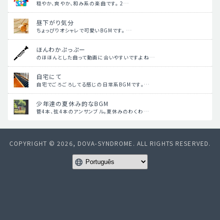
穏やか、爽やか、和み系の楽曲です。 2…
昼下がり気分
ちょっぴりオシャレで可愛いBGMです。 …
ほんわかぷっぷー
のほほんとした曲って動画に合いやすいですよね…
自宅にて
自宅でごろごろしてる感じの日常系BGMです。…
少年達の夏休み的なBGM
管4本、弦4本のアンサンブル。夏休みのわくわ…
COPYRIGHT © 2026, DOVA-SYNDROME. ALL RIGHTS RESERVED.