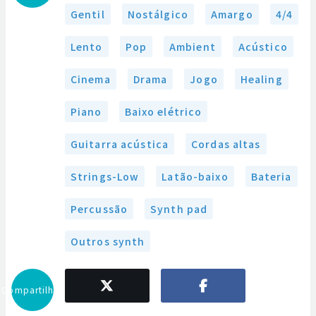
Gentil
Nostálgico
Amargo
4/4
Lento
Pop
Ambient
Acústico
Cinema
Drama
Jogo
Healing
Piano
Baixo elétrico
Guitarra acústica
Cordas altas
Strings-Low
Latão-baixo
Bateria
Percussão
Synth pad
Outros synth
Compartilhar