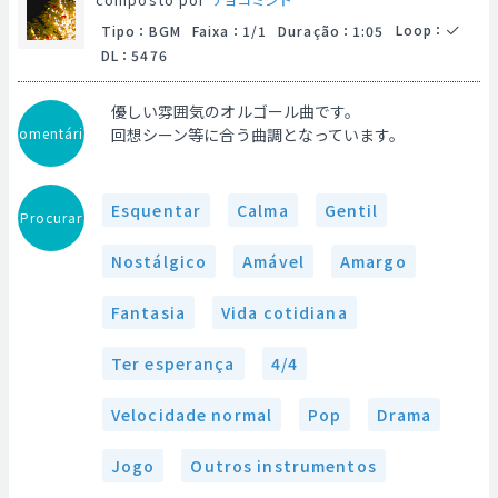
Loop
：
Tipo
：
BGM
Faixa
：
1/1
Duração
：
1:05
DL
：
5476
優しい雰囲気のオルゴール曲です。
Comentário
回想シーン等に合う曲調となっています。
Esquentar
Calma
Gentil
Procurar
Nostálgico
Amável
Amargo
Fantasia
Vida cotidiana
Ter esperança
4/4
Velocidade normal
Pop
Drama
Jogo
Outros instrumentos