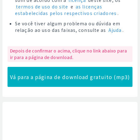
som de acordo com a
licença
deste site, os
termos de uso do site
e
as licenças
estabelecidas pelos respectivos criadores
.
Se você tiver algum problema ou dúvida em
relação ao uso das faixas, consulte as
Ajuda
.
Depois de confirmar o acima, clique no link abaixo para
ir para a página de download.
Vá para a página de download gratuito (mp3)