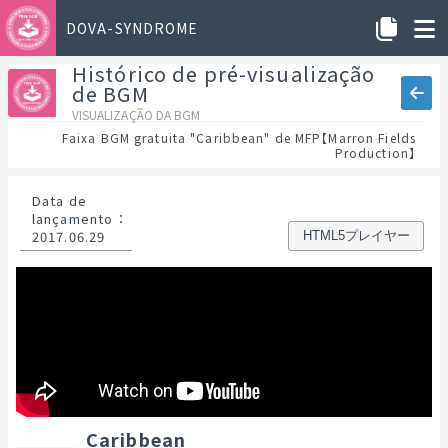
DOVA-SYNDROME
Histórico de pré-visualização
de BGM
VISUALIZAÇÃO DA BGM
Faixa BGM gratuita "Caribbean" de MFP【Marron Fields
Production】
Data de
lançamento
：
2017.06.29
HTML5プレイヤー
Caribbean