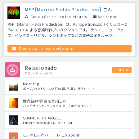
MFP【Marron Fields Production】
さん
Condições de uso individuais
Aceitando
MFP【Marron Fields Production】は、Kurippertronixxx（くりっぱーと
ろにくす）による音楽制作プロダクションです。 テクノ、ニューウェー
ブ、インダストリアル、シンセポップなどの電子音楽をルーツ…
Denunciar o uso deste som
Relacionado
Lista
MATERIAL RELATIVO
Morning
ポップ/カントリー。休日の朝、列車に揺られて…
野良猫は宇宙を目指した
バンドサウンド。テレキャスター2本がメイン。…
SUMMER TRIANGLE
Future Bass系楽曲。 タイトルは…
しゅわしゅわハニーレモン350ml