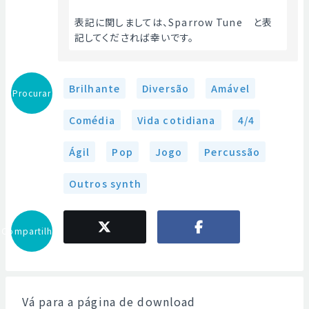
表記に関しましては、Sparrow Tune　と表
記してくだされば幸いです。
Brilhante
Diversão
Amável
Procurar
Comédia
Vida cotidiana
4/4
Ágil
Pop
Jogo
Percussão
Outros synth
Compartilhar
Vá para a página de download