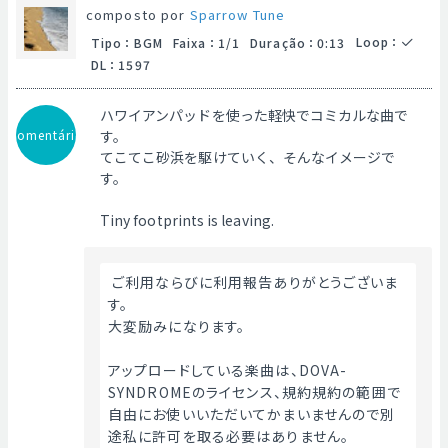
composto por
Sparrow Tune
Loop
：
Tipo
：
BGM
Faixa
：
1/1
Duração
：
0:13
DL
：
1597
ハワイアンパッドを使った軽快でコミカルな曲で
Comentário
す。
てこてこ砂浜を駆けていく、そんなイメージで
す。
Tiny footprints is leaving.
 ご利用ならびに利用報告ありがとうございま
す。
大変励みになります。
アップロードしている楽曲は、DOVA-
SYNDROMEのライセンス、規約規約の範囲で
自由にお使いいただいてかまいませんので別
途私に許可を取る必要はありません。