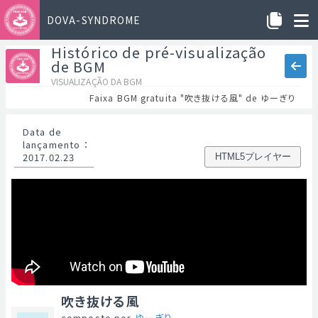
DOVA-SYNDROME
Histórico de pré-visualização
de BGM
VISUALIZAÇÃO DA BGM
Faixa BGM gratuita "吹き抜ける風" de ゆーぎり
Data de
lançamento
：
2017.02.23
HTML5プレイヤー
吹き抜ける風
composto por
ゆーぎり