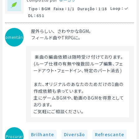
Loop
：
Tipo
：
BGM
Faixa
：
1/1
Duração
：
1:18
DL
：
651
屋外らしい、さわやかなBGM。
Comentário
フィールド曲やTRPGに。
 楽曲の編曲依頼は随時受け付けております。
(ループ仕様の有無や複数回ループ編集、フェ
ードアウト・フェードイン、特定のパート消去)
また、オリジナルのあなたのためだけの1曲の
作成依頼も承っています。
主にゲームBGMや、動画のBGMを得意として
おります。
ご気軽にご相談ください。 
Brilhante
Diversão
Refrescante
Procurar