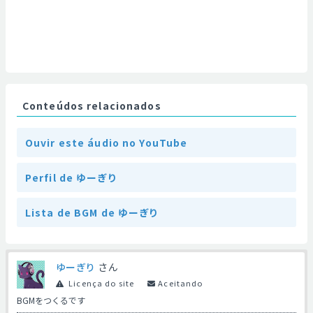
Conteúdos relacionados
Ouvir este áudio no YouTube
Perfil de ゆーぎり
Lista de BGM de ゆーぎり
ゆーぎり
さん
Licença do site
Aceitando
BGMをつくるです