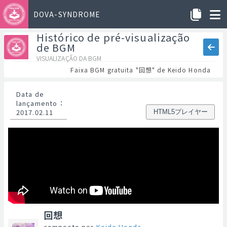
DOVA-SYNDROME
Histórico de pré-visualização
de BGM
VISUALIZAÇÃO DA BGM
Faixa BGM gratuita "回想" de Keido Honda
Data de
lançamento
：
2017.02.11
HTML5プレイヤー
回想
composto por
Keido Honda