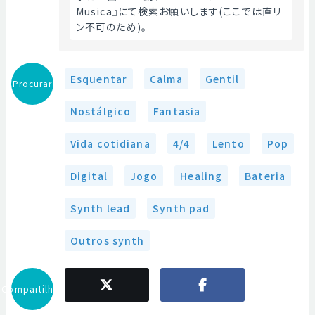
Musica』にて検索お願いします(ここでは直リ
ン不可のため)。 
Esquentar
Calma
Gentil
Procurar
Nostálgico
Fantasia
Vida cotidiana
4/4
Lento
Pop
Digital
Jogo
Healing
Bateria
Synth lead
Synth pad
Outros synth
Compartilhar