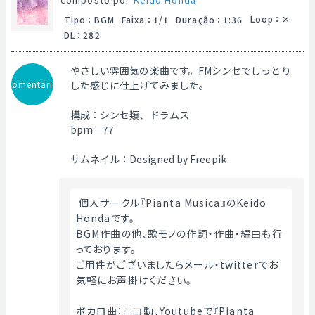
Loop
：
Tipo
：
BGM
Faixa
：
1/1
Duração
：
1:36
DL
：
282
やさしい雰囲気の楽曲です。FMシンセでしっとり
Comentário
した感じに仕上げてみました。
構成：シンセ類、ドラムス
bpm＝77
サムネイル：Designed by Freepik
 個人サークル『Pianta Musica』のKeido 
Hondaです。
BGM作曲の他、歌モノの作詞・作曲・編曲も行
っております。
ご用件がございましたらメール・twitterでお
気軽にお声掛けください。
ボカロ曲：ニコ動、Youtubeで『Pianta 