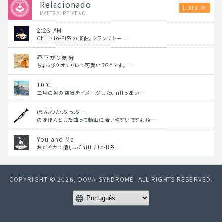
Relacionado
Lista
MATERIAL RELATIVO
2:23 AM
Chill・Lo-Fi系の楽曲。クランチトー…
昼下がり気分
ちょっぴりオシャレで可愛いBGMです。 …
10℃
二月の朝の空気をイメージしたchillっぽい…
ほんわかぷっぷー
のほほんとした曲って動画に合いやすいですよね…
You and Me
おだやかで優しいChill / Lo-fi系…
COPYRIGHT © 2026, DOVA-SYNDROME. ALL RIGHTS RESERVED.