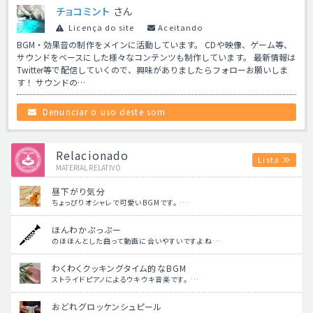
チョコミント
さん
Licença do site
Aceitando
BGM・効果音の制作をメインに活動しています。 CDや映像、ゲーム等、
サウンドをベースにした様々なコンテンツも制作しています。 最新情報は
Twitter等で配信していくので、興味がありましたらフォローお願いしま
す！ サウンドの…
Denunciar o uso deste som
Relacionado
Lista
MATERIAL RELATIVO
昼下がり気分
ちょっぴりオシャレで可愛いBGMです。 …
ほんわかぷっぷー
のほほんとした曲って動画に合いやすいですよね…
わくわくクッキングタイム的なBGM
ストライドピアノによるウキウキ音楽です。 …
おどれグロッケンシュピール