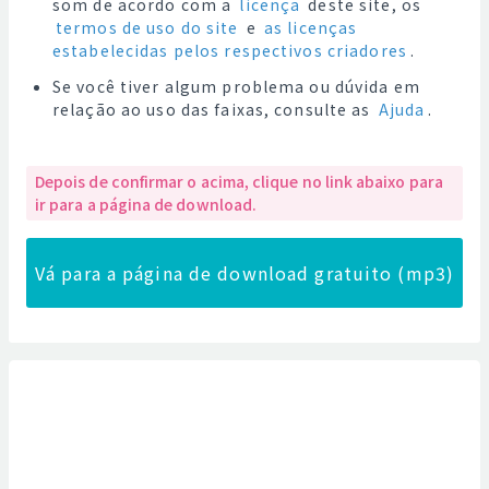
som de acordo com a
licença
deste site, os
termos de uso do site
e
as licenças
estabelecidas pelos respectivos criadores
.
Se você tiver algum problema ou dúvida em
relação ao uso das faixas, consulte as
Ajuda
.
Depois de confirmar o acima, clique no link abaixo para
ir para a página de download.
Vá para a página de download gratuito (mp3)