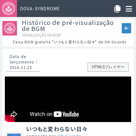
DOVA-SYNDROME
Histórico de pré-visualização
de BGM
VISUALIZAÇÃO DA BGM
Faixa BGM gratuita "いつもと変わらない日々" de OK-Sounds
Data de
lançamento
：
2016.11.23
HTML5プレイヤー
いつもと変わらない日々
composto por
OK-Sounds