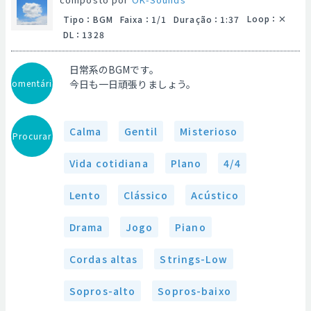
Loop
：
Tipo
：
BGM
Faixa
：
1/1
Duração
：
1:37
DL
：
1328
日常系のBGMです。
Comentário
今日も一日頑張りましょう。
Calma
Gentil
Misterioso
Procurar
Vida cotidiana
Plano
4/4
Lento
Clássico
Acústico
Drama
Jogo
Piano
Cordas altas
Strings-Low
Sopros-alto
Sopros-baixo