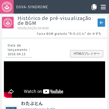
DOVA-SYNDROME
Histórico de pré-visualização
de BGM
VISUALIZAÇÃO DA BGM
Faixa BGM gratuita "わたぶとん" de かずち
Data de
lançamento
：
2016.04.13
HTML5プレイヤー
わたぶとん
composto por
かずち