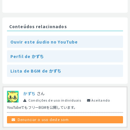
Conteúdos relacionados
Ouvir este áudio no YouTube
Perfil de かずち
Lista de BGM de かずち
かずち
さん
Condições de uso individuais
Aceitando
YouTubeでもフリーBGMを公開しています。
Denunciar o uso deste som