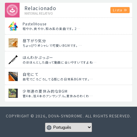
Relacionado
Lista
MATERIAL RELATIVO
PastelHouse
穏やか、爽やか、和み系の楽曲です。 2…
昼下がり気分
ちょっぴりオシャレで可愛いBGMです。 …
ほんわかぷっぷー
のほほんとした曲って動画に合いやすいですよね…
自宅にて
自宅でごろごろしてる感じの日常系BGMです。…
少年達の夏休み的なBGM
管4本、弦4本のアンサンブル。夏休みのわくわ…
COPYRIGHT © 2026, DOVA-SYNDROME. ALL RIGHTS RESERVED.