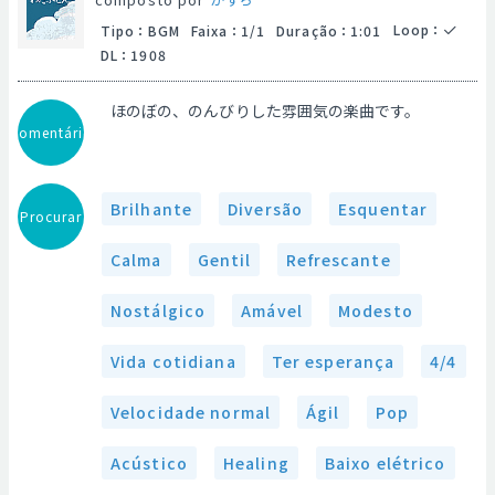
Loop
：
Tipo
：
BGM
Faixa
：
1/1
Duração
：
1:01
DL
：
1908
ほのぼの、のんびりした雰囲気の楽曲です。
Comentário
Brilhante
Diversão
Esquentar
Procurar
Calma
Gentil
Refrescante
Nostálgico
Amável
Modesto
Vida cotidiana
Ter esperança
4/4
Velocidade normal
Ágil
Pop
Acústico
Healing
Baixo elétrico