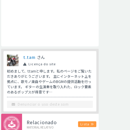
t.tam
さん
Licença do site
初めまして、t.tamと申します。私のページをご覧いた
だきありがとうございます。 主にインターネット上を
拠点に、歌モノ楽曲やゲームのBGMの提供活動を行っ
ています。 ギターの生演奏を取り入れた、ロック要素
のあるポップスが得意です…
Denunciar o uso deste som
Relacionado
Lista
MATERIAL RELATIVO