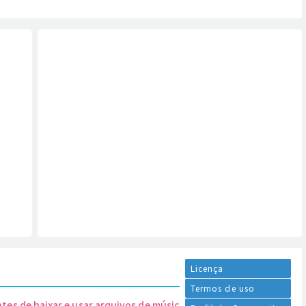
Licença
Termos de uso
ntes de baixar e usar arquivos de música.