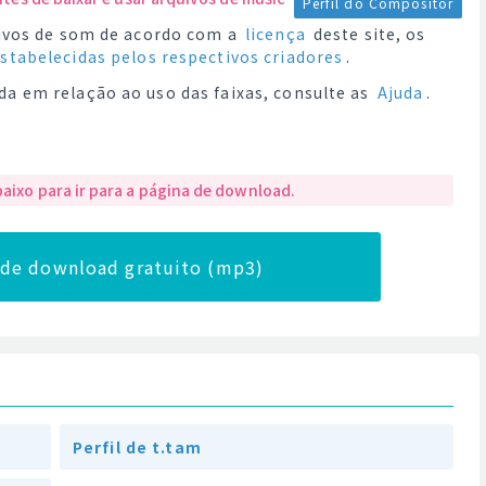
Perfil do Compositor
quivos de som de acordo com a
licença
deste site, os
estabelecidas pelos respectivos criadores
.
da em relação ao uso das faixas, consulte as
Ajuda
.
baixo para ir para a página de download.
a de download gratuito (mp3)
Perfil de t.tam