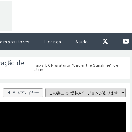
ompositores
Licença
Ajuda
zação de
Faixa BGM gratuita "Under the Sunshine" de
t.tam
HTML5プレイヤー