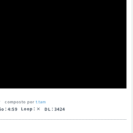
e
composto por
t.tam
Loop
：
ão
：
4:59
DL
：
3424