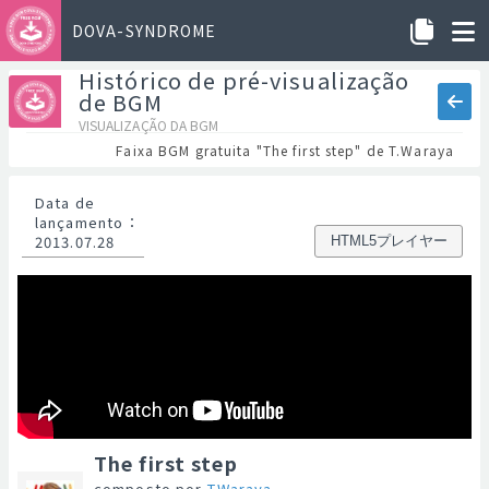
DOVA-SYNDROME
Histórico de pré-visualização
de BGM
VISUALIZAÇÃO DA BGM
Faixa BGM gratuita "The first step" de T.Waraya
Data de
lançamento
：
2013.07.28
HTML5プレイヤー
The first step
composto por
T.Waraya