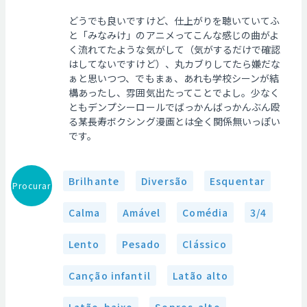
どうでも良いですけど、仕上がりを聴いていてふ
と「みなみけ」のアニメってこんな感じの曲がよ
く流れてたような気がして（気がするだけで確認
はしてないですけど）、丸カブりしてたら嫌だな
ぁと思いつつ、でもまぁ、あれも学校シーンが結
構あったし、雰囲気出たってことでよし。少なく
ともデンプシーロールでばっかんばっかんぶん殴
る某長寿ボクシング漫画とは全く関係無いっぽい
です。
Brilhante
Diversão
Esquentar
Procurar
Calma
Amável
Comédia
3/4
Lento
Pesado
Clássico
Canção infantil
Latão alto