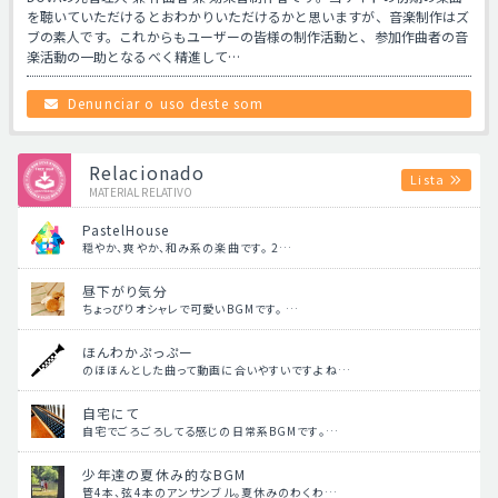
を聴いていただけるとおわかりいただけるかと思いますが、音楽制作はズ
ブの素人です。これからもユーザーの皆様の制作活動と、参加作曲者の音
楽活動の一助となるべく精進して…
Denunciar o uso deste som
Relacionado
Lista
MATERIAL RELATIVO
PastelHouse
穏やか、爽やか、和み系の楽曲です。 2…
昼下がり気分
ちょっぴりオシャレで可愛いBGMです。 …
ほんわかぷっぷー
のほほんとした曲って動画に合いやすいですよね…
自宅にて
自宅でごろごろしてる感じの日常系BGMです。…
少年達の夏休み的なBGM
管4本、弦4本のアンサンブル。夏休みのわくわ…