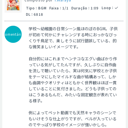
Loop
：
Tipo
：
BGM
Faixa
：
1/1
Duração
：
1:09
DL
：
6818
学校～幼稚園の日常シーン風ほのぼのBGM。子供
Comentário
が初めて何かにチャレンジする時におっかなびっ
くり千鳥足で、楽しそうに試行錯誤している、的
な微笑ましいイメージです。
自分的にはこれまでヘンテコなエグい曲ばかり作
っている気がしてたんですが、久しぶりに自作曲
を流しで聴いていたら、実は何気に学校とか子供
をテーマにしたマイルドな曲が結構あって、しか
も曲調やクオリティはともかく世界観はほぼ一貫
していることに気付きました。どうも子供っての
はこうあるもんだ、みたいな固定観念が表れてい
る様子。
例によってペット動画でも天然キャラのシーンで
もいけそうな仕上がりですが、ベルが入っている
のでやっぱり学校のイメージが強いかしら。