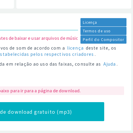
Licença
Termos de uso
ntes de baixar e usar arquivos de música.
Perfil do Compositor
quivos de som de acordo com a
licença
deste site, os
estabelecidas pelos respectivos criadores
.
da em relação ao uso das faixas, consulte as
Ajuda
.
baixo para ir para a página de download.
a de download gratuito (mp3)