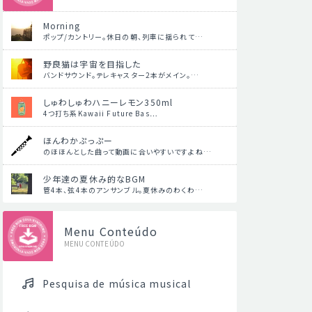
Morning
ポップ/カントリー。休日の朝、列車に揺られて…
野良猫は宇宙を目指した
バンドサウンド。テレキャスター2本がメイン。…
しゅわしゅわハニーレモン350ml
4つ打ち系Kawaii Future Bas…
ほんわかぷっぷー
のほほんとした曲って動画に合いやすいですよね…
少年達の夏休み的なBGM
管4本、弦4本のアンサンブル。夏休みのわくわ…
Menu Conteúdo
MENU CONTEÚDO
Pesquisa de música musical