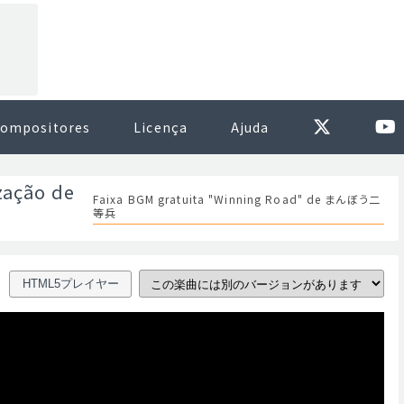
ompositores
Licença
Ajuda
zação de
Faixa BGM gratuita "Winning Road" de まんぼう二
等兵
HTML5プレイヤー