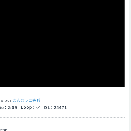
to por
まんぼう二等兵
Loop
：
ão
：
2:09
DL
：
24471
です。