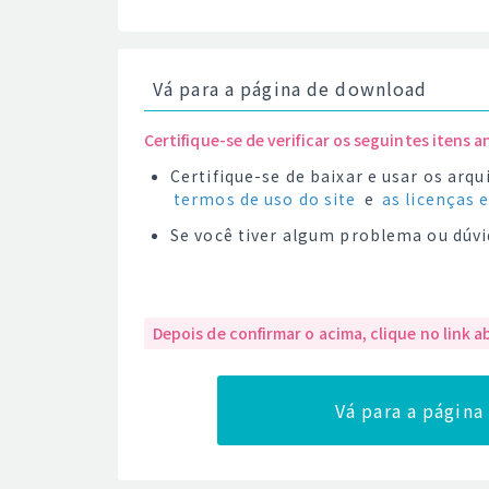
Vá para a página de download
Certifique-se de verificar os seguintes itens a
Certifique-se de baixar e usar os ar
termos de uso do site
e
as licenças 
Se você tiver algum problema ou dúvi
Depois de confirmar o acima, clique no link a
Vá para a págin