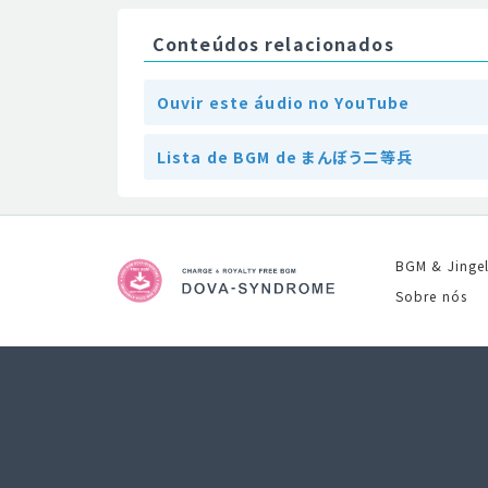
Conteúdos relacionados
Ouvir este áudio no YouTube
Lista de BGM de まんぼう二等兵
BGM & Jinge
Sobre nós