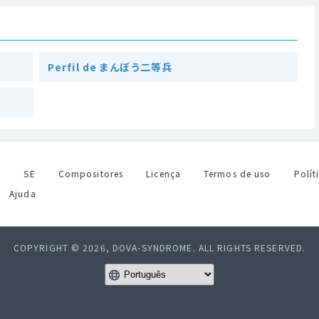
Perfil de まんぼう二等兵
l
SE
Compositores
Licença
Termos de uso
Polít
Ajuda
COPYRIGHT © 2026, DOVA-SYNDROME. ALL RIGHTS RESERVED.