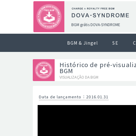
BGM grátis DOVA-SYNDROME
BGM & Jingel
SE
C
Histórico de pré-visuali
BGM
VISUALIZAÇÃO DA BGM
Data de lançamento
：
2016.01.31