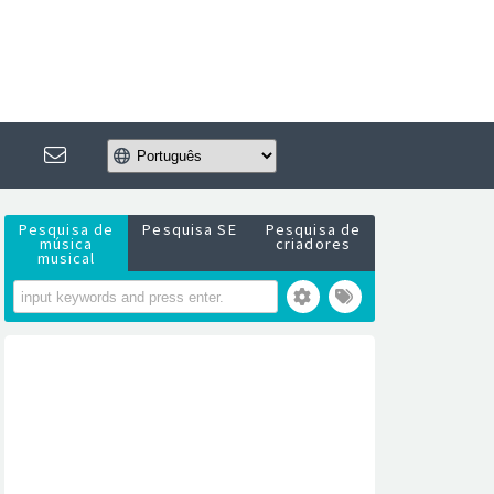
Pesquisa de
Pesquisa SE
Pesquisa de
música
criadores
musical