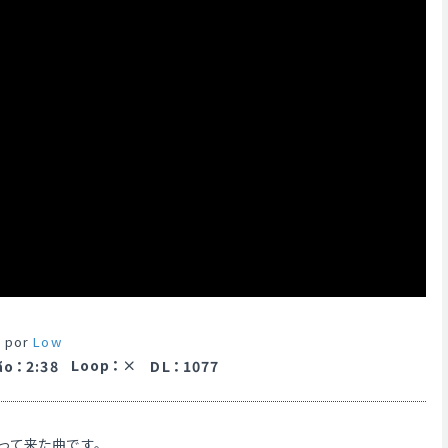
 por
Low
Loop
：
ão
：
2:38
DL
：
1077
って来た曲です。