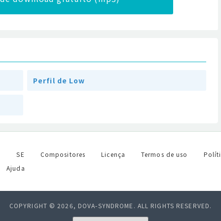
Perfil de Low
l
SE
Compositores
Licença
Termos de uso
Polít
Ajuda
COPYRIGHT © 2026, DOVA-SYNDROME. ALL RIGHTS RESERVED.