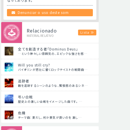
なっております。
Denunciar o uso deste som
Relacionado
Lista
MATERIAL RELATIVO
全てを創造する者「Dominus Deus」
…という神々しい雰囲気の、エピックな強さを感…
Will you still cry?
バイオリンが悲壮に響くロックテイストの戦闘曲…
追跡者
敵を追跡するシーンのような、緊張感のあるシネ…
弔い合戦
歴史上の激しい合戦をイメージした曲です。 …
危機
テーマ曲：夏だし、何か景気が良いのを 激し…