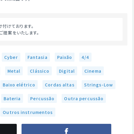
け付けております。
ご提案をいたします。 
Cyber
Fantasia
Paixão
4/4
Metal
Clássico
Digital
Cinema
Baixo elétrico
Cordas altas
Strings-Low
Bateria
Percussão
Outra percussão
Outros instrumentos