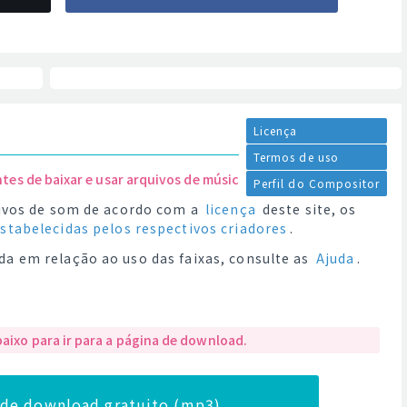
Licença
Termos de uso
ntes de baixar e usar arquivos de música.
Perfil do Compositor
quivos de som de acordo com a
licença
deste site, os
estabelecidas pelos respectivos criadores
.
da em relação ao uso das faixas, consulte as
Ajuda
.
baixo para ir para a página de download.
a de download gratuito (mp3)