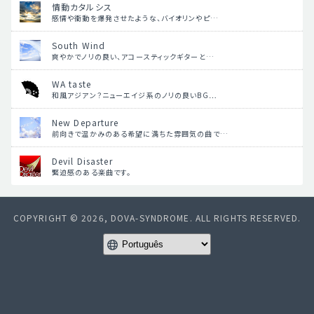
情動カタルシス
感情や衝動を爆発させたような、バイオリンやピ…
South Wind
爽やかでノリの良い、アコースティックギターと…
WA taste
和風アジアン？ニューエイジ系のノリの良いBG…
New Departure
前向きで温かみのある希望に満ちた雰囲気の曲で…
Devil Disaster
緊迫感のある楽曲です。
COPYRIGHT © 2026, DOVA-SYNDROME. ALL RIGHTS RESERVED.