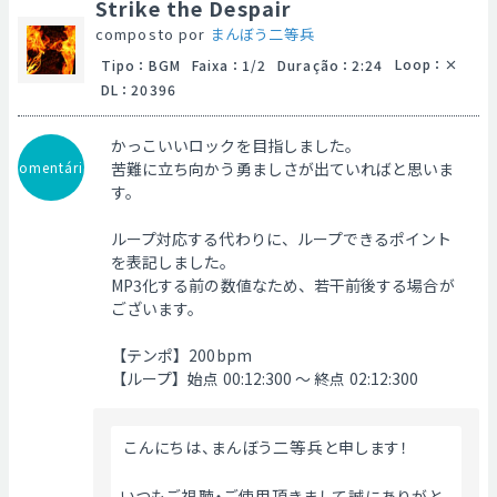
Strike the Despair
composto por
まんぼう二等兵
Loop
：
Tipo
：
BGM
Faixa
：
1/2
Duração
：
2:24
DL
：
20396
かっこいいロックを目指しました。
Comentário
苦難に立ち向かう勇ましさが出ていればと思いま
す。
ループ対応する代わりに、ループできるポイント
を表記しました。
MP3化する前の数値なため、若干前後する場合が
ございます。
【テンポ】200bpm
【ループ】始点 00:12:300 ～ 終点 02:12:300
 こんにちは、まんぼう二等兵と申します！
いつもご視聴・ご使用頂きまして誠にありがと