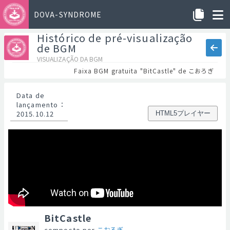
DOVA-SYNDROME
Histórico de pré-visualização
de BGM
VISUALIZAÇÃO DA BGM
Faixa BGM gratuita "BitCastle" de こおろぎ
Data de
lançamento
：
2015.10.12
HTML5プレイヤー
BitCastle
composto por
こおろぎ