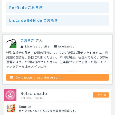
Perfil de こおろぎ
Lista de BGM de こおろぎ
こおろぎ
さん
Licença do site
Aceitando
特殊な場合を除き、使用の可否についてのご連絡は返信いたしません。利
用規約を読み、各自ご判断ください。 不明な場合、私個人でなく、DOVA
運営のほうにお問い合わせください。 生楽器やシンセを使った暗くてフ
ァンタジーな曲をメインに作…
Denunciar o uso deste som
Relacionado
Lista
MATERIAL RELATIVO
Sunrise
軽やかでわくわくするような雰囲気の楽曲です。