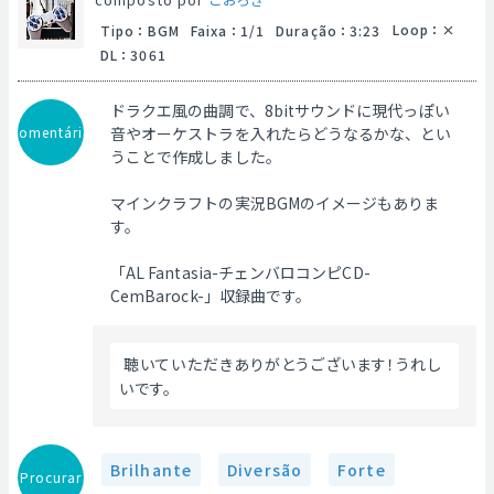
Loop
：
Tipo
：
BGM
Faixa
：
1/1
Duração
：
3:23
DL
：
3061
ドラクエ風の曲調で、8bitサウンドに現代っぽい
Comentário
音やオーケストラを入れたらどうなるかな、とい
うことで作成しました。
マインクラフトの実況BGMのイメージもありま
す。
「AL Fantasia-チェンバロコンピCD-
CemBarock-」収録曲です。
 聴いていただきありがとうございます！うれし
いです。 
Brilhante
Diversão
Forte
Procurar