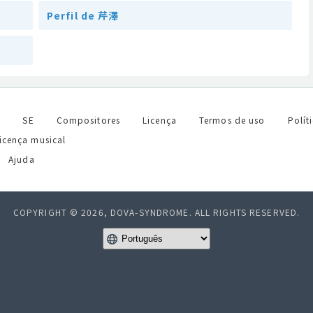
Perfil de 芹澤
l
SE
Compositores
Licença
Termos de uso
Polít
licença musical
Ajuda
COPYRIGHT © 2026, DOVA-SYNDROME. ALL RIGHTS RESERVED.