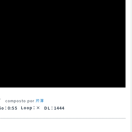
音
composto por
芹澤
Loop
：
ão
：
0:55
DL
：
1444