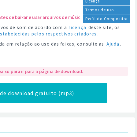
Licença
Termos de uso
ntes de baixar e usar arquivos de música.
Perfil do Compositor
quivos de som de acordo com a
licença
deste site, os
estabelecidas pelos respectivos criadores
.
da em relação ao uso das faixas, consulte as
Ajuda
.
baixo para ir para a página de download.
a de download gratuito (mp3)