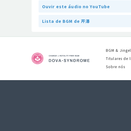
Ouvir este áudio no YouTube
Lista de BGM de 芹澤
BGM & Jinge
Titulares de 
Sobre nós