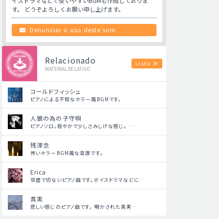
イスドラマなどで使いやすいBGMも作成しておりま
す。 どうぞよろしくお願い申し上げます。
Denunciar o uso deste som
Relacionado
Lista
MATERIAL RELATIVO
コールドフィッシュ
ピアノによる不穏なホラー風BGMです。
人狼の為の子守唄
ピアノソロ。穏やかで少しさみしげな感じ。 …
残滓念
怖いホラーBGM風な音源です。
Erica
空虚で切ないピアノ曲です。ボイスドラマなどに…
真実
悲しい感じのピアノ曲です。 明かされた真実…