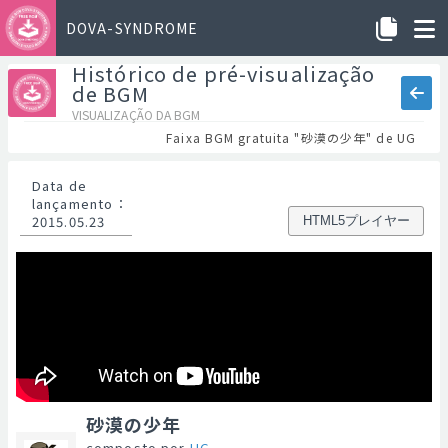
DOVA-SYNDROME
Histórico de pré-visualização
de BGM
VISUALIZAÇÃO DA BGM
Faixa BGM gratuita "砂漠の少年" de UG
Data de
lançamento
：
2015.05.23
HTML5プレイヤー
砂漠の少年
composto por
UG