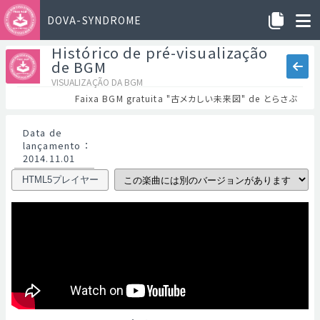
DOVA-SYNDROME
Histórico de pré-visualização
de BGM
VISUALIZAÇÃO DA BGM
Faixa BGM gratuita "古メカしい未来図" de とらさぶ
Data de
lançamento
：
2014.11.01
HTML5プレイヤー