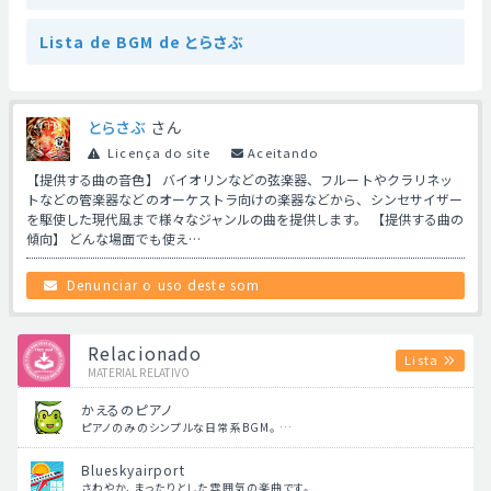
Lista de BGM de とらさぶ
とらさぶ
さん
Licença do site
Aceitando
【提供する曲の音色】 バイオリンなどの弦楽器、フルートやクラリネッ
トなどの管楽器などのオーケストラ向けの楽器などから、シンセサイザー
を駆使した現代風まで様々なジャンルの曲を提供します。 【提供する曲の
傾向】 どんな場面でも使え…
Denunciar o uso deste som
Relacionado
Lista
MATERIAL RELATIVO
かえるのピアノ
ピアノのみのシンプルな日常系BGM。 …
Blueskyairport
さわやか、まったりとした雰囲気の楽曲です。