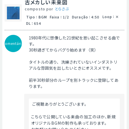
古メカしい未来図
composto por
とらさぶ
Loop
：
Tipo
：
BGM
Faixa
：
1/2
Duração
：
4:50
DL
：
654
1980年代に想像した21世紀を思い起こさせる曲で
Comentário
す。
30秒過ぎてからバグり始めます（笑）
タイトルの通り、洗練されていないインダストリ
アルな雰囲気を出したいときにオススメです。
前半30秒部分のループを別トラックに登録してあ
ります。
 ご視聴ありがとうございます。
こちらで公開している楽曲の加工のほか、新規
オリジナルBGMの制作も承っております。