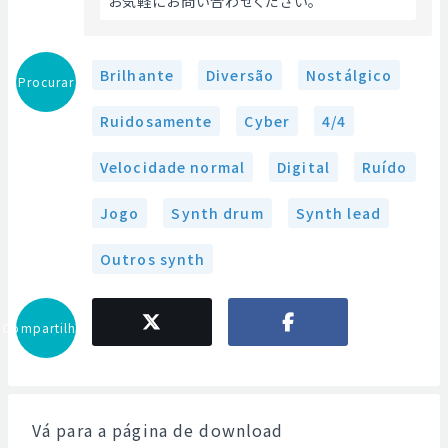
お気軽にお問い合わせください。 
Brilhante
Diversão
Nostálgico
Procurar
Ruidosamente
Cyber
4/4
Velocidade normal
Digital
Ruído
Jogo
Synth drum
Synth lead
Outros synth
Compartilhar
Vá para a página de download