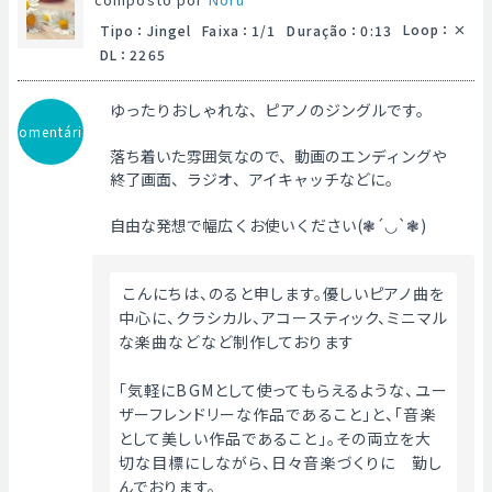
Loop
：
Tipo
：
Jingel
Faixa
：
1/1
Duração
：
0:13
DL
：
2265
ゆったりおしゃれな、ピアノのジングルです。
Comentário
落ち着いた雰囲気なので、動画のエンディングや
終了画面、ラジオ、アイキャッチなどに。
自由な発想で幅広くお使いください(❃´◡`❃)
 こんにちは、のると申します。優しいピアノ曲を
中心に、クラシカル、アコースティック、ミニマル
な楽曲などなど制作しております
「気軽にBGMとして使ってもらえるような、ユー
ザーフレンドリーな作品であること」と、「音楽
として美しい作品であること」。その両立を大
切な目標にしながら、日々音楽づくりに　勤し
んでおります。