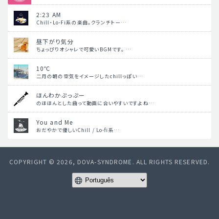
2:23 AM
Chill・Lo-Fi系の楽曲。クランチトー…
昼下がり気分
ちょっぴりオシャレで可愛いBGMです。 …
10℃
二月の朝の空気をイメージしたchillっぽい…
ほんわかぷっぷー
のほほんとした曲って動画に合いやすいですよね…
You and Me
おだやかで優しいChill / Lo-fi系…
COPYRIGHT © 2026, DOVA-SYNDROME. ALL RIGHTS RESERVED.