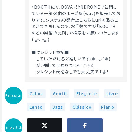
・BOOTHにて、DOVA-SYNDROMEで公開し
ている一部楽曲のループ版(wav)を販売してお
ります。システムの都合上こちらにurlを貼るこ
とができませんので、お手数ですが「BOOTH　
のるの楽譜直売所」で検索をお願いいたします
( ⁎ᵕᴗᵕ⁎ )
■クレジット表記■
　していただけると嬉しいです(❃´◡`❃)
　が、強制ではありません｡.*:+☆
　クレジット表記なしでも大丈夫ですよ！ 
Calma
Gentil
Elegante
Livre
Procurar
Lento
Jazz
Clássico
Piano
Compartilhar