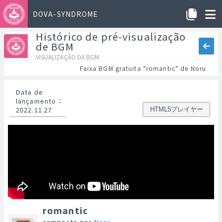
DOVA-SYNDROME
Histórico de pré-visualização
de BGM
VISUALIZAÇÃO DA BGM
Faixa BGM gratuita "romantic" de Noru
Data de
lançamento
：
2022.11.27
HTML5プレイヤー
romantic
composto por
Noru