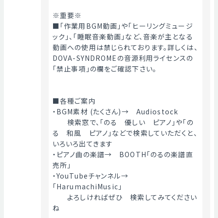
※重要※
■「作業用BGM動画」や「ヒーリングミュージ
ック」、「睡眠音楽動画」など、音楽が主となる
動画への使用は禁じられております。詳しくは、
DOVA-SYNDROMEの音源利用ライセンスの
「禁止事項」の欄をご確認下さい。
■各種ご案内
・BGM素材 (たくさん)→　Audiostock
　　検索窓で、「のる　優しい　ピアノ」や「の
る　和風　ピアノ」などで検索していただくと、
いろいろ出てきます
・ピアノ曲の楽譜→　BOOTH「のるの楽譜直
売所」
・YouTubeチャンネル→　
「HarumachiMusic」
　　よろしければぜひ　検索してみてください
ね