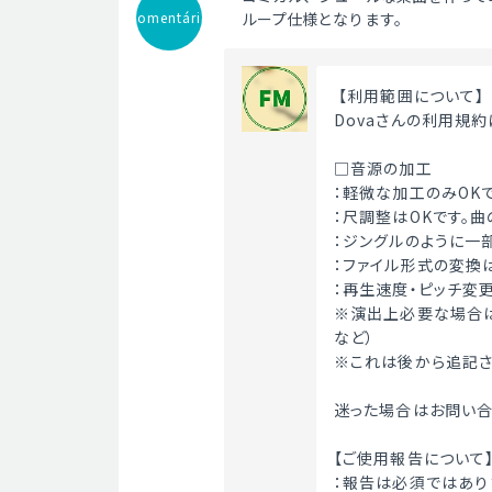
Comentário
ループ仕様となります。
 【利用範囲について】
Dovaさんの利用規
□音源の加工
：軽微な加工のみOKで
：尺調整はOKです。曲
：ジングルのように一
：ファイル形式の変換は
：再生速度・ピッチ変更
※演出上必要な場合は
など）
※これは後から追記さ
迷った場合はお問い合
【ご使用報告について
：報告は必須ではあり