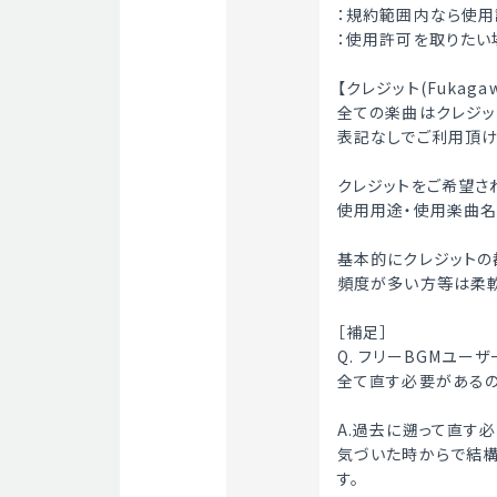
：規約範囲内なら使用
：使用許可を取りたい
【クレジット(Fukaga
全ての楽曲はクレジッ
表記なしでご利用頂け
クレジットをご希望さ
使用用途・使用楽曲名
基本的にクレジットの
頻度が多い方等は柔軟
［補足］
Q. フリーBGMユー
全て直す必要がある
A.過去に遡って直す
気づいた時からで結構
す。