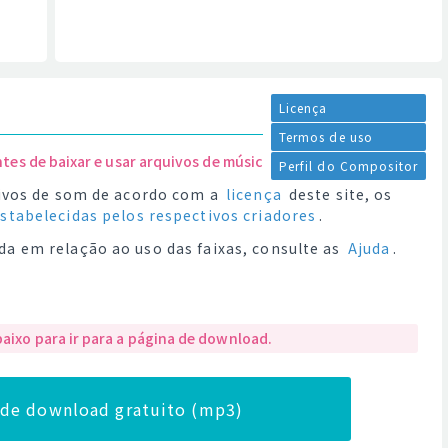
Licença
Termos de uso
ntes de baixar e usar arquivos de música.
Perfil do Compositor
quivos de som de acordo com a
licença
deste site, os
estabelecidas pelos respectivos criadores
.
da em relação ao uso das faixas, consulte as
Ajuda
.
baixo para ir para a página de download.
a de download gratuito (mp3)