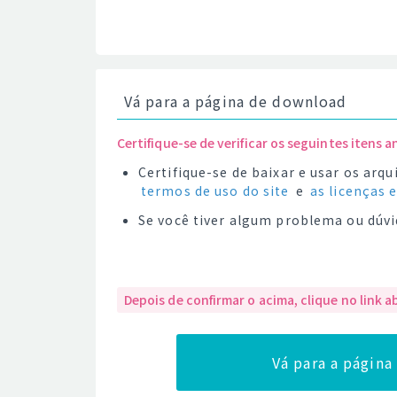
Vá para a página de download
Certifique-se de verificar os seguintes itens a
Certifique-se de baixar e usar os ar
termos de uso do site
e
as licenças 
Se você tiver algum problema ou dúvi
Depois de confirmar o acima, clique no link a
Vá para a págin