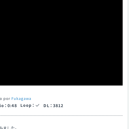
o por
Fukagawa
Loop
：
ão
：
0:48
DL
：
3812
みました。