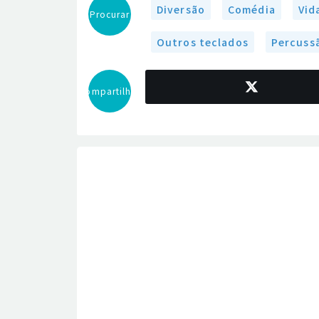
Diversão
Comédia
Vid
Procurar
Outros teclados
Percuss
Compartilhar