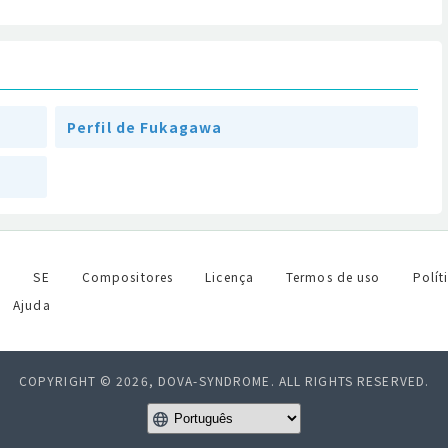
Perfil de Fukagawa
l
SE
Compositores
Licença
Termos de uso
Polít
Ajuda
COPYRIGHT © 2026, DOVA-SYNDROME. ALL RIGHTS RESERVED.