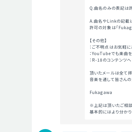
Q.曲名のみの表記は
A.曲名やLinkの記
許可の対象は「Fukag
【その他】
：ご不明点はお気軽に
：YouTubeでも楽曲を
：R-18のコンテンツ
頂いたメールは全て拝
音楽を通して皆さんの
Fukagawa
※上記は頂いたご相談
基本的にはより分かり