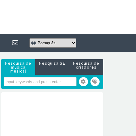
Pesquisa de
Pesquisa SE
Pesquisa de
música
criadores
musical