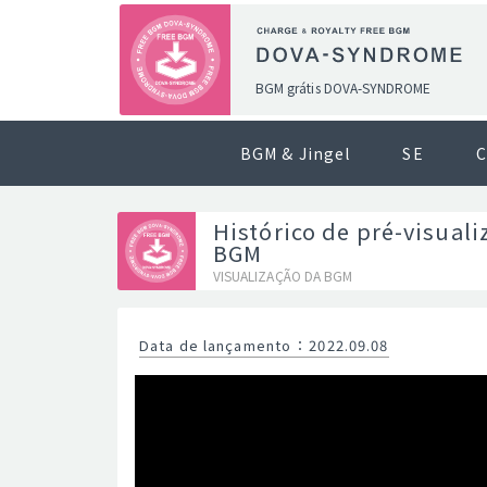
BGM grátis DOVA-SYNDROME
BGM & Jingel
SE
C
Histórico de pré-visuali
BGM
VISUALIZAÇÃO DA BGM
Data de lançamento
：
2022.09.08