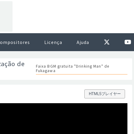
ompositores
Licença
Ajuda
zação de
Faixa BGM gratuita "Drinking Man" de
Fukagawa
HTML5プレイヤー