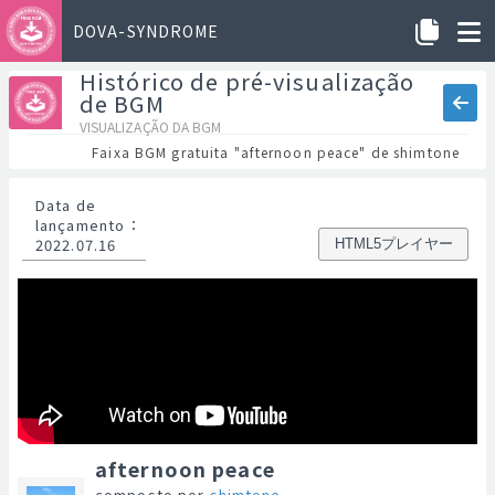
DOVA-SYNDROME
Histórico de pré-visualização
de BGM
VISUALIZAÇÃO DA BGM
Faixa BGM gratuita "afternoon peace" de shimtone
Data de
lançamento
：
2022.07.16
HTML5プレイヤー
afternoon peace
composto por
shimtone