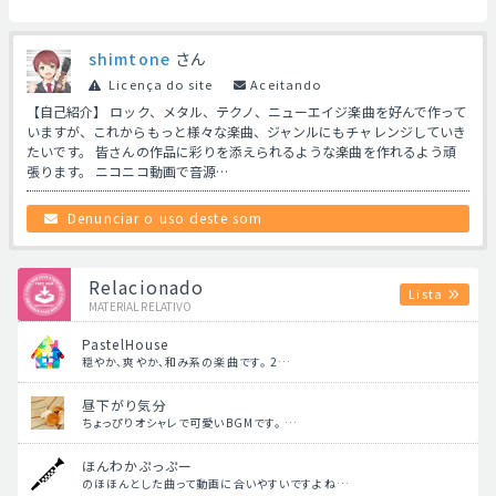
shimtone
さん
Licença do site
Aceitando
【自己紹介】 ロック、メタル、テクノ、ニューエイジ楽曲を好んで作って
いますが、これからもっと様々な楽曲、ジャンルにもチャレンジしていき
たいです。 皆さんの作品に彩りを添えられるような楽曲を作れるよう頑
張ります。 ニコニコ動画で音源…
Denunciar o uso deste som
Relacionado
Lista
MATERIAL RELATIVO
PastelHouse
穏やか、爽やか、和み系の楽曲です。 2…
昼下がり気分
ちょっぴりオシャレで可愛いBGMです。 …
ほんわかぷっぷー
のほほんとした曲って動画に合いやすいですよね…