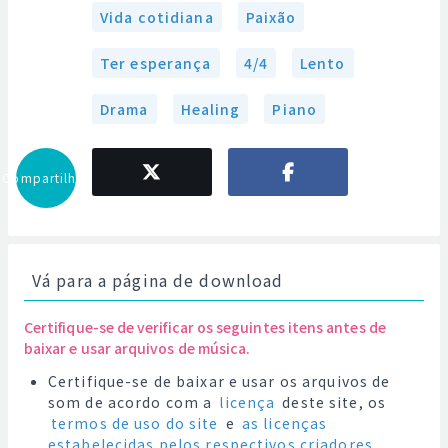
Vida cotidiana
Paixão
Ter esperança
4/4
Lento
Drama
Healing
Piano
Compartilhar
Vá para a página de download
Certifique-se de verificar os seguintes itens antes de
baixar e usar arquivos de música.
Certifique-se de baixar e usar os arquivos de
som de acordo com a
licença
deste site, os
termos de uso do site
e
as licenças
estabelecidas pelos respectivos criadores
.