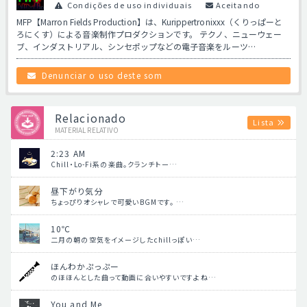
Condições de uso individuais
Aceitando
MFP【Marron Fields Production】は、Kurippertronixxx（くりっぱーと
ろにくす）による音楽制作プロダクションです。 テクノ、ニューウェー
ブ、インダストリアル、シンセポップなどの電子音楽をルーツ…
Denunciar o uso deste som
Relacionado
Lista
MATERIAL RELATIVO
2:23 AM
Chill・Lo-Fi系の楽曲。クランチトー…
昼下がり気分
ちょっぴりオシャレで可愛いBGMです。 …
10℃
二月の朝の空気をイメージしたchillっぽい…
ほんわかぷっぷー
のほほんとした曲って動画に合いやすいですよね…
You and Me