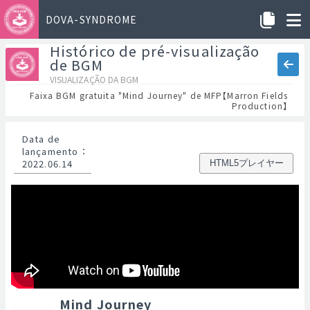
DOVA-SYNDROME
Histórico de pré-visualização
de BGM
VISUALIZAÇÃO DA BGM
Faixa BGM gratuita "Mind Journey" de MFP【Marron Fields
Production】
Data de
lançamento
：
2022.06.14
HTML5プレイヤー
Mind Journey