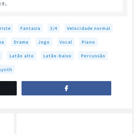
す。 
riste
Fantasia
3/4
Velocidade normal
ma
Drama
Jogo
Vocal
Piano
Latão alto
Latão-baixo
Percussão
synth