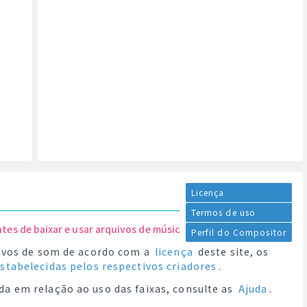
Licença
Termos de uso
ntes de baixar e usar arquivos de música.
Perfil do Compositor
quivos de som de acordo com a
licença
deste site, os
estabelecidas pelos respectivos criadores
.
da em relação ao uso das faixas, consulte as
Ajuda
.