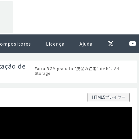
ompositores
Licença
Ajuda
zação de
Faixa BGM gratuita "灰泥の紅雨" de K’z Art
Storage
HTML5プレイヤー