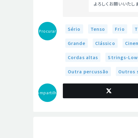
よろしくお願いいたしま
Sério
Tenso
Frio
T
Procurar
Grande
Clássico
Cine
Cordas altas
Strings-Low
Outra percussão
Outros 
Compartilhar