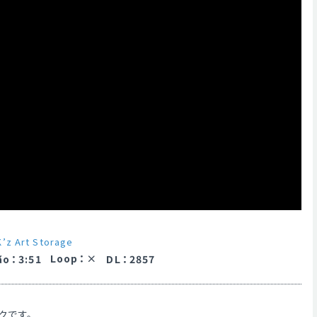
K’z Art Storage
Loop
：
ão
：
3:51
DL
：
2857
クです。