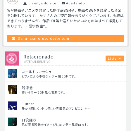
Licença do site
Aceitando
実写映画やアニメを想定した劇伴系BGMや、動画のBGMを想定した音楽
を公開しています。 たくさんのご使用報告ありがとうございます。返信は
できておりませんが、作品URL等お送りいただいたものはすべて拝見して
おります。 ・語学教室Y…
Denunciar o uso deste som
Relacionado
Lista
MATERIAL RELATIVO
コールドフィッシュ
ピアノによる不穏なホラー風BGMです。
残滓念
怖いホラーBGM風な音源です。
Flutter
静かで寂しく、少し怪しい雰囲気のアンビエント…
日没廃校
忍び寄る恐怖をイメージしたホラー風楽曲です。