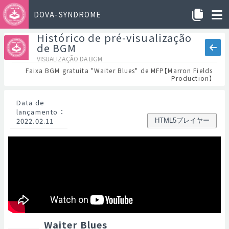
DOVA-SYNDROME
Histórico de pré-visualização
de BGM
VISUALIZAÇÃO DA BGM
Faixa BGM gratuita "Waiter Blues" de MFP【Marron Fields
Production】
Data de
lançamento
：
2022.02.11
HTML5プレイヤー
Waiter Blues