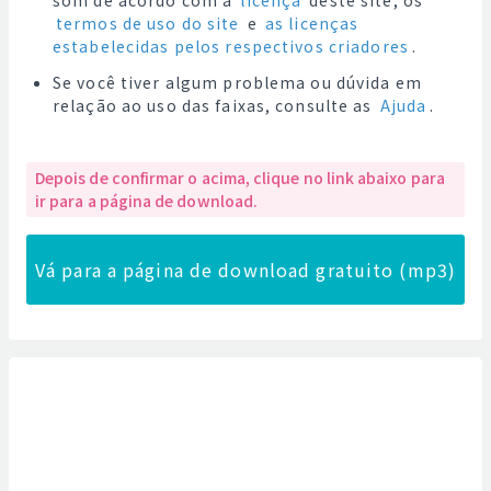
som de acordo com a
licença
deste site, os
termos de uso do site
e
as licenças
estabelecidas pelos respectivos criadores
.
Se você tiver algum problema ou dúvida em
relação ao uso das faixas, consulte as
Ajuda
.
Depois de confirmar o acima, clique no link abaixo para
ir para a página de download.
Vá para a página de download gratuito (mp3)