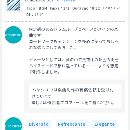
Loop
：
Tipo
：
BGM
Faixa
：
1/1
Duração
：
0:52
DL
：
1810
疾走感のあるドラムループとベースがメインの楽
Comentário
曲です。
コードワークもテンションを多めに使っておしゃ
れな感じにしてみました。
イメージとしては、夢の中で真夜中の都会の街を
ハイスピードで駆け巡っている・・・ような想定
で制作しました。
 ハヤシユウは楽曲制作の有償依頼を受け付
けています。
詳しくは作曲者プロフィールをご覧ください。
Diversão
Refrescante
Elegante
Procurar