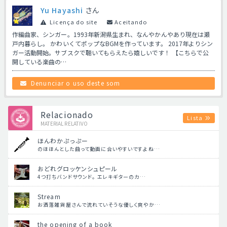
Yu Hayashi
さん
Licença do site
Aceitando
作編曲家、シンガー。1993年新潟県生まれ、なんやかんやあり現在は瀬
戸内暮らし。 かわいくてポップなBGMを作っています。 2017年よりシン
ガー活動開始。サブスクで聴いてもらえたら嬉しいです！ 【こちらで公
開している楽曲の…
Denunciar o uso deste som
Relacionado
Lista
MATERIAL RELATIVO
ほんわかぷっぷー
のほほんとした曲って動画に合いやすいですよね…
おどれグロッケンシュピール
4つ打ちバンドサウンド。 エレキギターのカ…
Stream
お洒落雑貨屋さんで流れていそうな優しく爽やか…
the opening of a book