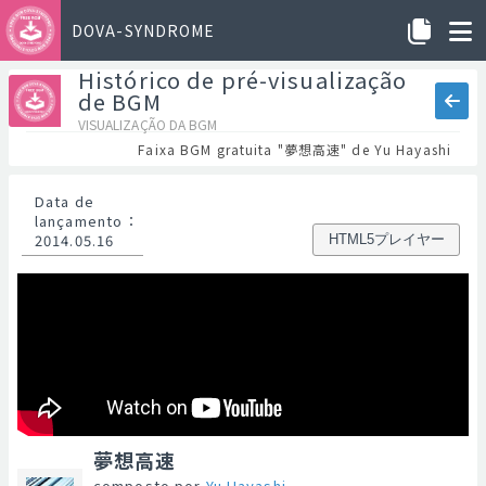
DOVA-SYNDROME
Histórico de pré-visualização
de BGM
VISUALIZAÇÃO DA BGM
Faixa BGM gratuita "夢想高速" de Yu Hayashi
Data de
lançamento
：
2014.05.16
HTML5プレイヤー
夢想高速
composto por
Yu Hayashi